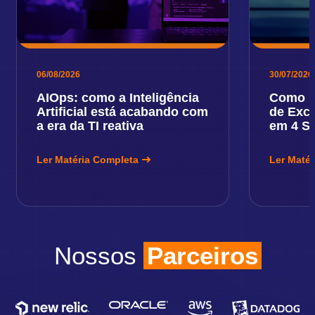
06/08/2026
30/07/2026
AIOps: como a Inteligência
Como E
Artificial está acabando com
de Exce
a era da TI reativa
em 4 S
Ler Matéria Completa
Ler Maté
Nossos
Parceiros