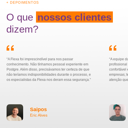
+ DEPOIMENTOS
O que
nossos clientes
dizem?
“A Flexa foi imprescindível para nos passar
“A equipe d
conhecimento. Não tínhamos pessoal experiente em
profissiona
Postgre. Além disso, precisávamos ter certeza de que
confortável
não teríamos indisponibilidades durante o processo, e
empresas; t
os especialistas da Flexa nos deram essa segurança.”
atenção qu
Saipos
Eric Alves