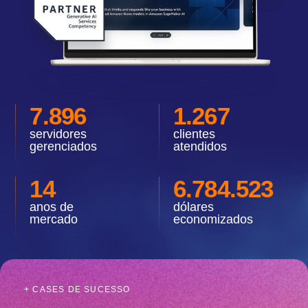
7.896
1.267
servidores
clientes
gerenciados
atendidos
14
6.784.523
anos de
dólares
mercado
economizados
+ CASES DE SUCESSO