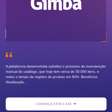
A I
uti
mig
En
A plataforma desenvolvida substitui o processo de manutenção
manual do catálogo, que hoje tem cerca de 30.000 itens, e
reduz o tempo de registro do produto em 84%. Benefícios
Atualização…
CONHEÇA ESTE CASE