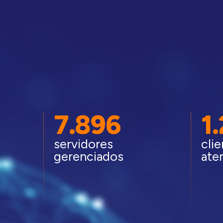
7.896
1
servidores
cli
gerenciados
ate