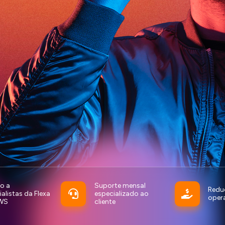
o a
Suporte mensal
Redu
alistas da Flexa
especializado ao
oper
WS
cliente