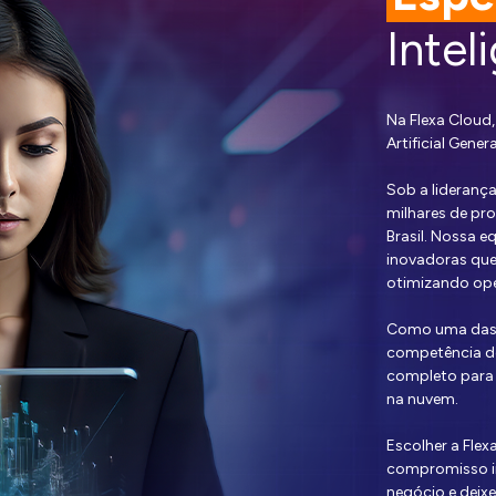
Intel
Na Flexa Cloud,
Artificial Gene
Sob a lideranç
milhares de pr
Brasil. Nossa e
inovadoras que
otimizando ope
Como uma das 
competência de
completo para 
na nuvem.
Escolher a Flex
compromisso in
negócio e deix