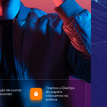
Tiramos o DevOps
ção de custos
do papel e
acionais
colocamos na
prática