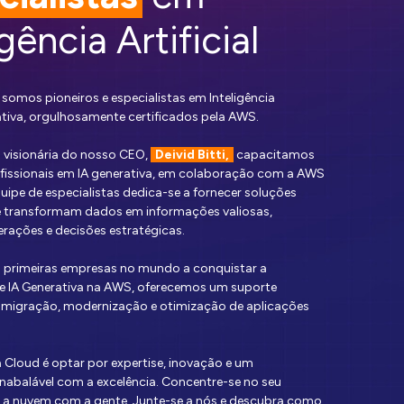
igência Artificial
 somos pioneiros e especialistas em Inteligência
rativa, orgulhosamente certificados pela AWS.
a visionária do nosso CEO,
Deivid Bitti,
capacitamos
ofissionais em IA generativa, em colaboração com a AWS
quipe de especialistas dedica-se a fornecer soluções
 transformam dados em informações valiosas,
rações e decisões estratégicas.
primeiras empresas no mundo a conquistar a
 IA Generativa na AWS, oferecemos um suporte
migração, modernização e otimização de aplicações
a Cloud é optar por expertise, inovação e um
abalável com a excelência. Concentre-se no seu
e a nuvem com a gente. Junte-se a nós e descubra como