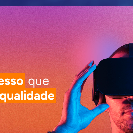
esso
que
qualidade