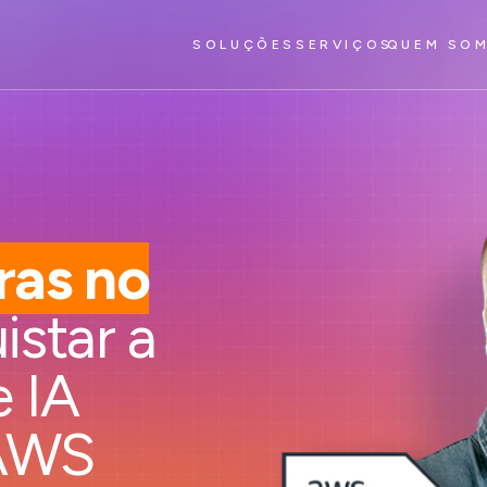
SOLUÇÕES
SERVIÇOS
QUEM SO
ras no
istar a
 IA
 AWS