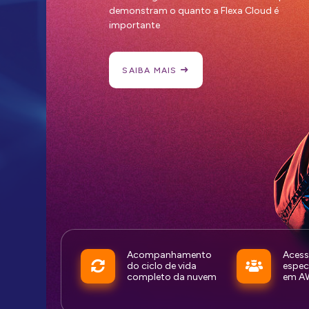
demonstram o quanto a Flexa Cloud é
importante
SAIBA MAIS
Acompanhamento
Acess
do ciclo de vida
especi
completo da nuvem
em A