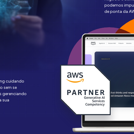
podemos impuls
de ponta da A
ing cuidando
io sem se
s gerenciando
a sua