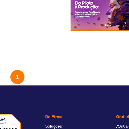
Flexa FinOps-oplossing
ve kunstmatige intelligentie
1
2
3
4
...
40
De Firma
Onder
Soluções
AWS-fa