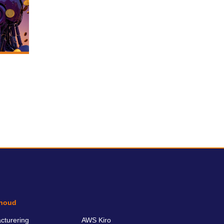
houd
cturering
AWS Kiro