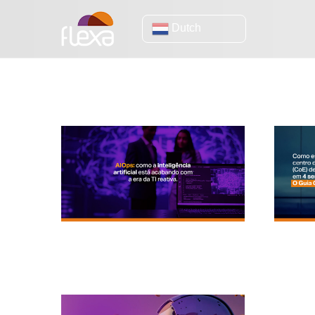
Dutch
Zoekresultaten 
AIOps: Hoe kunstmatige intelligentie een
Hoe je i
einde maakt aan het tijdperk van
expertis
reactieve IT.
Microsof