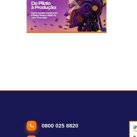
Generatieve AI in de praktijk:
efficiëntielessen van OLX en Gimba
Hoe te migreren naar de cloud
Generatie
0800 025 8820