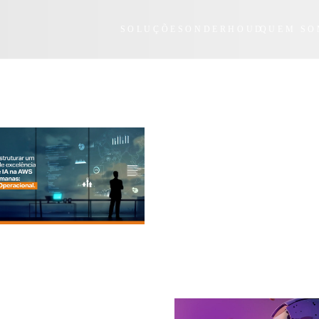
SOLUÇÕES
ONDERHOUD
QUEM SO
voor "AI"
Console
n 4 weken een AI-
ecentrum op AWS opzet
t op AWS