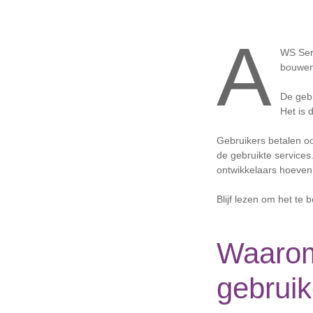
A
WS Serv
bouwen 
De gebr
Het is 
Gebruikers betalen oo
de gebruikte service
ontwikkelaars hoeven 
Blijf lezen om het te b
Waarom
gebrui