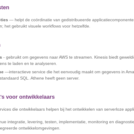
sten
ties
— helpt de coördinatie van gedistribueerde applicatiecomponente
; het gebruikt visuele workflows voor hetzelfde.
n
s
- gebruikt om gegevens naar AWS te streamen. Kinesis biedt geweld
ns te laden en te analyseren.
ne
—interactieve service die het eenvoudig maakt om gegevens in Ama
standaard SQL. Athene heeft geen server.
s voor ontwikkelaars
rvices die ontwikkelaars helpen bij het ontwikkelen van serverloze appl
inue integratie, levering, testen, implementatie, monitoring en diagnost
ntegreerde ontwikkelomgevingen.