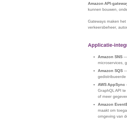
Amazon API-gatewa
kunnen bouwen, onde
Gateways maken het m
verkeersbeheer, autor
Applicatie-inte
Amazon SNS
— 
microservices, 
Amazon SQS
— 
gedistribueerde
AWS AppSync
—
GraphQL API te 
of meer gegeve
Amazon Event
maakt om toegan
omgeving van de