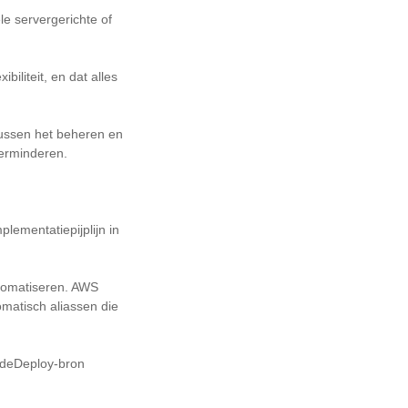
le servergerichte of
biliteit, en dat alles
tussen het beheren en
verminderen.
ementatiepijplijn in
tomatiseren. AWS
matisch aliassen die
CodeDeploy-bron