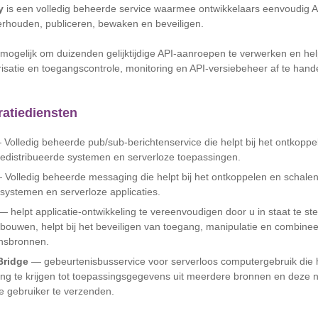
y
is een volledig beheerde service waarmee ontwikkelaars eenvoudig AP
rhouden, publiceren, bewaken en beveiligen.
ogelijk om duizenden gelijktijdige API-aanroepen te verwerken en he
isatie en toegangscontrole, monitoring en API-versiebeheer af te hand
gratiediensten
Volledig beheerde pub/sub-berichtenservice die helpt bij het ontkopp
gedistribueerde systemen en serverloze toepassingen.
Volledig beheerde messaging die helpt bij het ontkoppelen en schalen
 systemen en serverloze applicaties.
 helpt applicatie-ontwikkeling te vereenvoudigen door u in staat te ste
bouwen, helpt bij het beveiligen van toegang, manipulatie en combinee
nsbronnen.
Bridge
— gebeurtenisbusservice voor serverloos computergebruik die 
g te krijgen tot toepassingsgegevens uit meerdere bronnen en deze 
 gebruiker te verzenden.