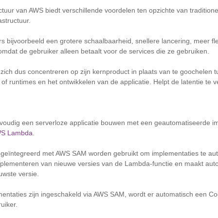
ctuur van AWS biedt verschillende voordelen ten opzichte van traditione
astructuur.
s bijvoorbeeld een grotere schaalbaarheid, snellere lancering, meer flexi
omdat de gebruiker alleen betaalt voor de services die ze gebruiken.
zich dus concentreren op zijn kernproduct in plaats van te goochelen 
of runtimes en het ontwikkelen van de applicatie. Helpt de latentie te 
voudig een serverloze applicatie bouwen met een geautomatiseerde impl
S Lambda
.
n geïntegreerd met AWS SAM worden gebruikt om implementaties te au
implementeren van nieuwe versies van de Lambda-functie en maakt auto
uwste versie.
lementaties zijn ingeschakeld via AWS SAM, wordt er automatisch een 
uiker.