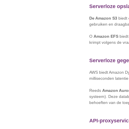
Serverloze opsl
De Amazon S3
biedt 
gebruiken en draagba
O
Amazon EFS
biedt
krimpt volgens de vra
Serverloze geg
AWS biedt Amazon Dyn
milliseconden latentie
Reeds
Amazon Auror
systeem). Deze datab
behoeften van de toe
API-proxyservi