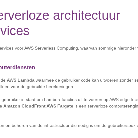
verloze architectuur
rvices
e services voor AWS Serverless Computing, waarvan sommige hieronder
puterdiensten
t de
AWS Lambda
waarmee de gebruiker code kan uitvoeren zonder se
alleen voor de gebruikte berekeningen.
gebruiker in staat om Lambda-functies uit te voeren op AWS edge-locat
de
Amazon CloudFront AWS Fargate
is een serverloze computerengin
alen en beheren van de infrastructuur die nodig is om de gebruikersbox u