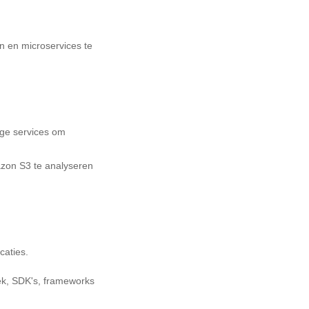
n en microservices te
ige services om
zon S3 te analyseren
icaties.
iek, SDK's, frameworks