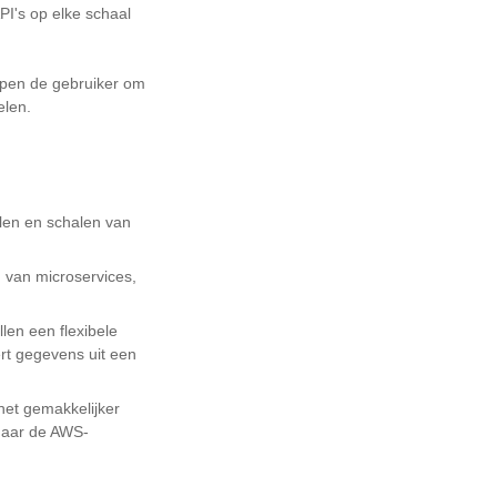
I's op elke schaal
lpen de gebruiker om
elen.
elen en schalen van
 van microservices,
llen een flexibele
rt gegevens uit een
het gemakkelijker
naar de AWS-