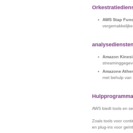
Orkestratiedien
AWS Stap Func
vergemakkelijken
analysedienste
Amazon Kinesi
streaminggegeve
Amazone Athe
met behulp van 
Hulpprogramma'
AWS biedt tools en se
Zoals tools voor cont
en plug-ins voor geï