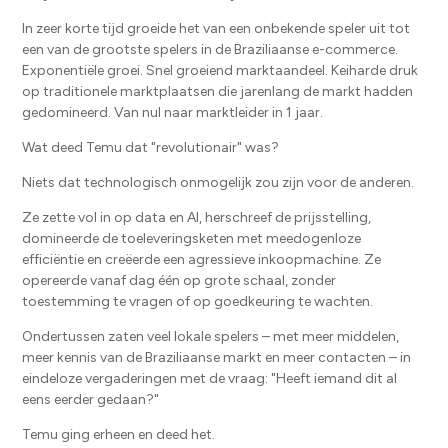
In zeer korte tijd groeide het van een onbekende speler uit tot
een van de grootste spelers in de Braziliaanse e-commerce.
Exponentiële groei. Snel groeiend marktaandeel. Keiharde druk
op traditionele marktplaatsen die jarenlang de markt hadden
gedomineerd. Van nul naar marktleider in 1 jaar.
Wat deed Temu dat "revolutionair" was?
Niets dat technologisch onmogelijk zou zijn voor de anderen.
Ze zette vol in op data en AI, herschreef de prijsstelling,
domineerde de toeleveringsketen met meedogenloze
efficiëntie en creëerde een agressieve inkoopmachine. Ze
opereerde vanaf dag één op grote schaal, zonder
toestemming te vragen of op goedkeuring te wachten.
Ondertussen zaten veel lokale spelers – met meer middelen,
meer kennis van de Braziliaanse markt en meer contacten – in
eindeloze vergaderingen met de vraag: "Heeft iemand dit al
eens eerder gedaan?"
Temu ging erheen en deed het.