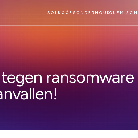
SOLUÇÕES
ONDERHOUD
QUEM SO
 tegen ransomware 
nvallen!