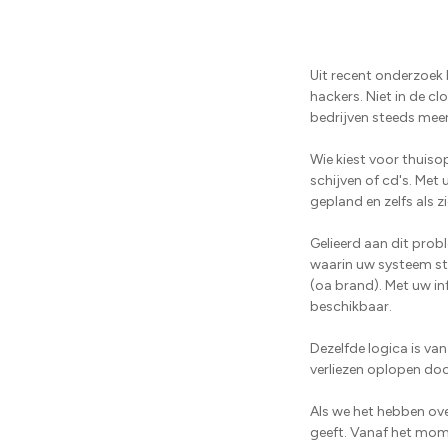
Uit recent onderzoek b
hackers. Niet in de c
bedrijven steeds mee
Wie kiest voor thuis
schijven of cd's. Me
gepland en zelfs als 
Gelieerd aan dit pro
waarin uw systeem st
(oa brand). Met uw in
beschikbaar.
Dezelfde logica is v
verliezen oplopen do
Als we het hebben ove
geeft. Vanaf het mome