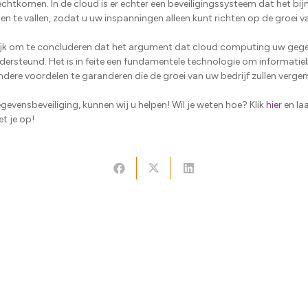
chtkomen. In de cloud is er echter een beveiligingssysteem dat het bi
n te vallen, zodat u uw inspanningen alleen kunt richten op de groei va
jk om te concluderen dat het argument dat cloud computing uw gege
dersteund. Het is in feite een fundamentele technologie om informatieb
dere voordelen te garanderen die de groei van uw bedrijf zullen vergem
gevensbeveiliging, kunnen wij u helpen! Wil je weten hoe? Klik
hier
en laa
t je op!