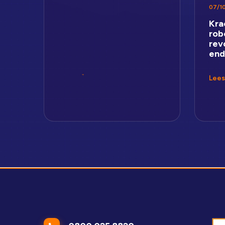
07/1
Kra
rob
rev
end
Lees 