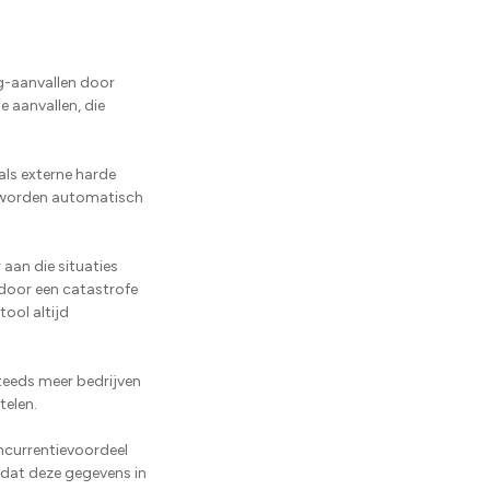
ing-aanvallen door
e aanvallen, die
als externe harde
s worden automatisch
aan die situaties
 door een catastrofe
ool altijd
teeds meer bedrijven
telen.
oncurrentievoordeel
 dat deze gegevens in