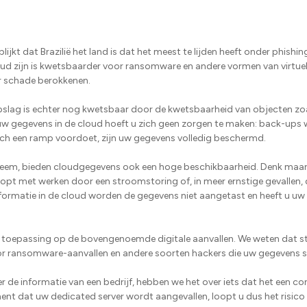
lijkt dat Brazilië het land is dat het meest te lijden heeft onder phish
loud zijn is kwetsbaarder voor ransomware en andere vormen van virtuel
r schade berokkenen.
opslag is echter nog kwetsbaar door de kwetsbaarheid van objecten zo
t uw gegevens in de cloud hoeft u zich geen zorgen te maken: back-up
zich een ramp voordoet, zijn uw gegevens volledig beschermd.
bleem, bieden cloudgegevens ook een hoge beschikbaarheid. Denk maar 
opt met werken door een stroomstoring of, in meer ernstige gevallen,
formatie in de cloud worden de gegevens niet aangetast en heeft u uw t
an toepassing op de bovengenoemde digitale aanvallen. We weten dat s
or ransomware-aanvallen en andere soorten hackers die uw gegevens s
r de informatie van een bedrijf, hebben we het over iets dat het een c
nt dat uw dedicated server wordt aangevallen, loopt u dus het risico