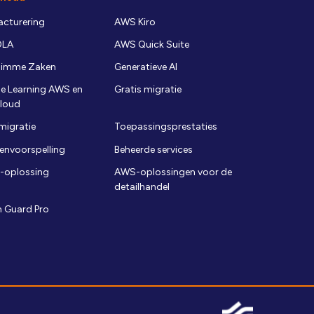
cturering
AWS Kiro
OLA
AWS Quick Suite
limme Zaken
Generatieve AI
e Learning AWS en
Gratis migratie
Cloud
migratie
Toepassingsprestaties
envoorspelling
Beheerde services
-oplossing
AWS-oplossingen voor de
detailhandel
 Guard Pro