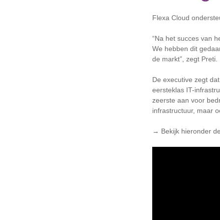
Flexa Cloud onderste
“Na het succes van h
We hebben dit gedaan
de markt”, zegt Preti.
De executive zegt dat
eersteklas IT-infrastr
zeerste aan voor bedr
infrastructuur, maar 
→ Bekijk hieronder de