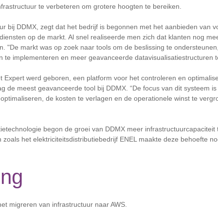
rastructuur te verbeteren om grotere hoogten te bereiken.
teur bij DDMX, zegt dat het bedrijf is begonnen met het aanbieden van v
iensten op de markt. Al snel realiseerde men zich dat klanten nog me
n. "De markt was op zoek naar tools om de beslissing te ondersteune
n te implementeren en meer geavanceerde datavisualisatiestructuren t
t Expert werd geboren, een platform voor het controleren en optimalis
 de meest geavanceerde tool bij DDMX. “De focus van dit systeem is
e optimaliseren, de kosten te verlagen en de operationele winst te vergr
ietechnologie begon de groei van DDMX meer infrastructuurcapaciteit 
oals het elektriciteitsdistributiebedrijf ENEL maakte deze behoefte nog
ing
 het migreren van infrastructuur naar AWS.