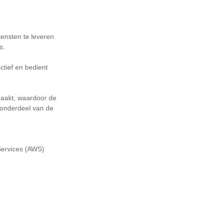
iensten te leveren
s.
actief en bedient
maakt, waardoor de
 onderdeel van de
Services (AWS)