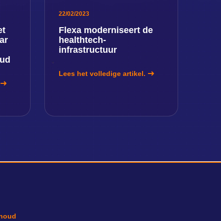
22/02/2023
et
Flexa moderniseert de
ar
healthtech-
infrastructuur
oud
Lees het volledige artikel.
houd