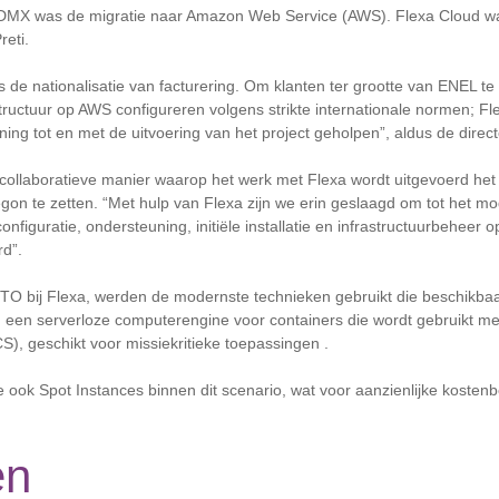
DMX was de migratie naar Amazon Web Service (AWS). Flexa Cloud wa
reti.
as de nationalisatie van facturering. Om klanten ter grootte van ENEL t
ructuur op AWS configureren volgens strikte internationale normen; Fl
ng tot en met de uitvoering van het project geholpen”, aldus de direct
collaboratieve manier waarop het werk met Flexa wordt uitgevoerd het v
on te zetten. “Met hulp van Flexa zijn we erin geslaagd om tot het m
onfiguratie, ondersteuning, initiële installatie en infrastructuurbehee
rd”.
 CTO bij Flexa, werden de modernste technieken gebruikt die beschikbaa
, een serverloze computerengine voor containers die wordt gebruikt me
S), geschikt voor missiekritieke toepassingen .
ook Spot Instances binnen dit scenario, wat voor aanzienlijke kosten
en