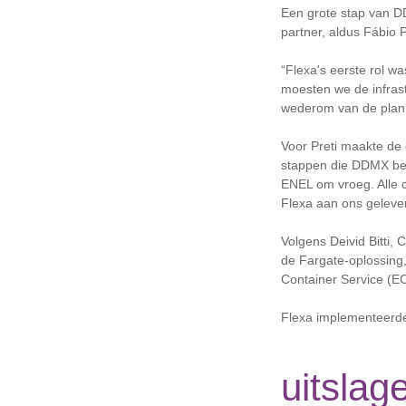
Een grote stap van D
partner, aldus Fábio P
“Flexa's eerste rol w
moesten we de infrast
wederom van de planni
Voor Preti maakte de 
stappen die DDMX beg
ENEL om vroeg. Alle c
Flexa aan ons geleve
Volgens Deivid Bitti,
de Fargate-oplossing
Container Service (EC
Flexa implementeerde 
uitslag