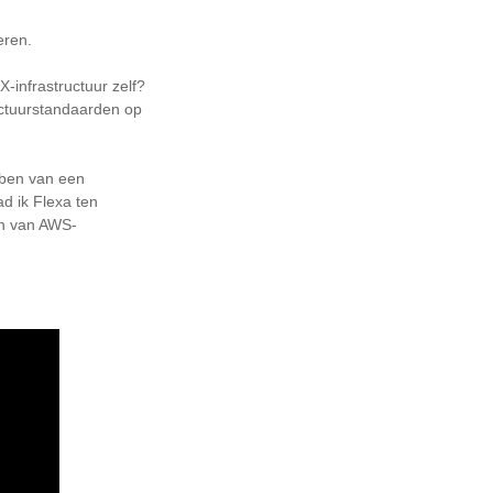
eren.
infrastructuur zelf?
uctuurstandaarden op
bben van een
ad ik Flexa ten
en van AWS-