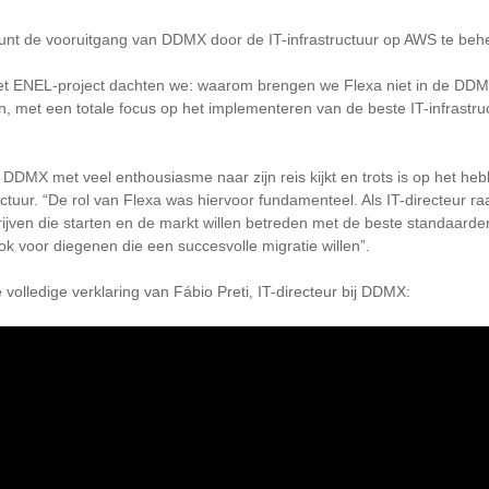
unt de vooruitgang van DDMX door de IT-infrastructuur op AWS te beh
et ENEL-project dachten we: waarom brengen we Flexa niet in de DDMX-
, met een totale focus op het implementeren van de beste IT-infrastr
 DDMX met veel enthousiasme naar zijn reis kijkt en trots is op het he
uctuur. “De rol van Flexa was hiervoor fundamenteel. Als IT-directeur ra
ijven die starten en de markt willen betreden met de beste standaard
ook voor diegenen die een succesvolle migratie willen”.
 volledige verklaring van Fábio Preti, IT-directeur bij DDMX: