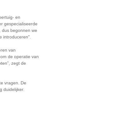
oertuig- en
er gespecialiseerde
n, dus begonnen we
e introduceren".
eren van
 om de operatie van
oten”, zegt de
te vragen. De
 duidelijker.