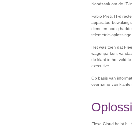
Noodzaak om de IT-inf
Fábio Preti, IT-direc
apparatuurbewakingsd
diensten nodig hadde
telemetrie-oplossinge
Het was toen dat Flee
wagenparken, vandaag
de klant in het veld t
executive.
Op basis van informat
overname van klanten z
Oploss
Flexa Cloud helpt bij