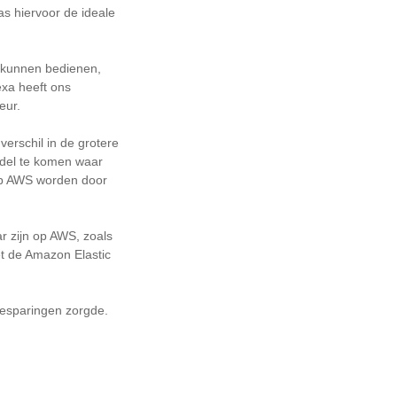
s hiervoor de ideale
e kunnen bedienen,
exa heeft ons
eur.
erschil in de grotere
odel te komen waar
r op AWS worden door
r zijn op AWS, zoals
t de Amazon Elastic
besparingen zorgde.