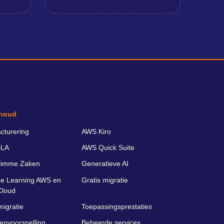
houd
cturering
AWS Kiro
LA
AWS Quick Suite
limme Zaken
Generatieve AI
e Learning AWS en
Gratis migratie
Cloud
migratie
Toepassingsprestaties
envoorspelling
Beheerde services