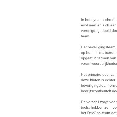
In het dynamische ri
evolueert en zich aan
verenigd, gedeeld doo
team.
Het beveiligingsteam h
op het minimaliseren
opgaat in termen van 
verantwoordelijkhede
Het primaire doel van
deze hiaten is echter
beveiligingsteam onv
bedrijfscontinuïteit d
Dit verschil zorgt vo
tools, hebben ze moei
het DevOps-team dat w