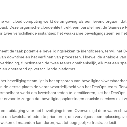
tme van cloud computing werkt de omgeving als een levend orgaan, dat
past. Deze organische cloudentiteit trekt een parallel met de Siamese t
r twee verschillende instanties: het waakzame beveiligingsteam en het
eeft de taak potentiële beveiligingslekken te identificeren, terwijl het 
 van downtime en het verfijnen van processen. Hoewel de analogie van
verbinding, functioneren de twee teams onafhankelijk, elk met een spe
n en opererend op verschillende platforms.
 het beveiligingsteam ligt in het opsporen van beveiligingskwetsbaarh
 in de eerste plaats de verantwoordelijkheid van het DevOps-team. Terwi
ermoeibaar werkt om kwetsbaarheden te identificeren, zet het DevOps-
oor ervoor te zorgen dat beveiligingsoplossingen cruciale services niet 
or een uitdaging voor het beveiligingsteam. Overweldigd door waarsch
te om kwetsbaarheden te prioriteren, om vervolgens een oplossingsverz
eken of maanden kan duren, wat tot begrijpelijke frustratie leidt.