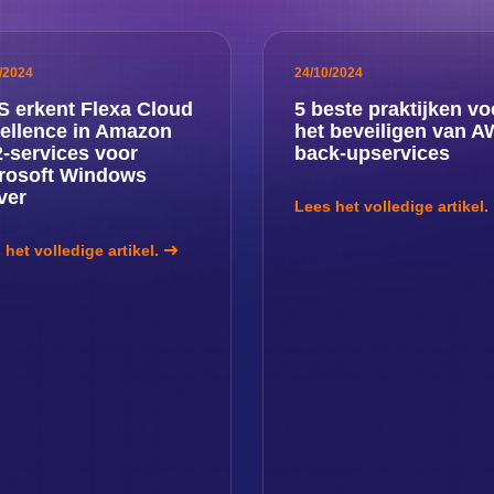
/2024
24/10/2024
 erkent Flexa Cloud
5 beste praktijken vo
ellence in Amazon
het beveiligen van A
-services voor
back-upservices
rosoft Windows
ver
Lees het volledige artikel.
 het volledige artikel.