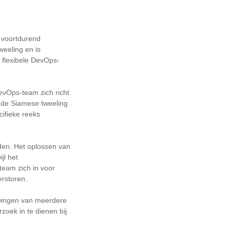
 voortdurend
weeling en is
 flexibele DevOps-
DevOps-team zich richt
 de Siamese tweeling
cifieke reeks
eden. Het oplossen van
jl het
team zich in voor
verstoren.
uwingen van meerdere
oek in te dienen bij