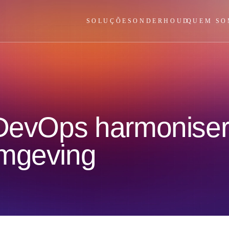
SOLUÇÕES
ONDERHOUD
QUEM SO
 DevOps harmoniser
omgeving