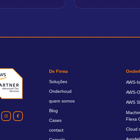
De Firma
Onder
Soluções
AWS-fa
Onderhoud
AWS-O
quem somos
AWS S
Blog
Machin
Flexa 
Cases
Cloud 
contact
Aandel
Console