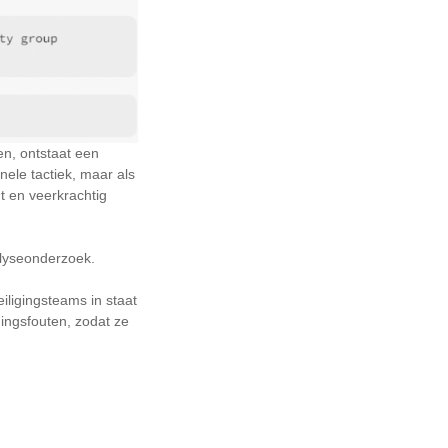
en, ontstaat een
ele tactiek, maar als
t en veerkrachtig
analyseonderzoek.
iligingsteams in staat
ingsfouten, zodat ze