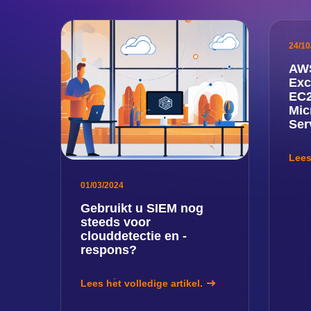
24/10
AWS
Exc
EC2
Mic
Ser
Lees
01/03/2024
Gebruikt u SIEM nog
steeds voor
clouddetectie en -
respons?
Lees het volledige artikel.