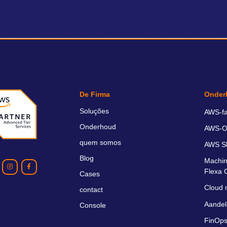
De Firma
Onder
Soluções
AWS-fa
Onderhoud
AWS-O
quem somos
AWS S
Blog
Machin
Flexa 
Cases
Cloud 
contact
Aandel
Console
FinOps