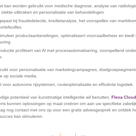
et kan worden gebruikt voor medische diagnose, analyse van radiologi
n ziekte-uitbraken en personalisatie van behandelingen.
gepast bij fraudedetectie, kredietanalyse, het voorspellen van markttr
ortefeuilles.
timuleer productaanbevelingen, optimaliseert voorraadbeheer en biedt v
euning.
roductie profiteert van AI met procesautomatisering, voorspellend ond
le.
ruikt voor personalisatie van marketingcampagnes, doelgroepsegment
e op sociale media.
gt voor autonome rijsystemen, routeoptimalisatie en efficiënte logistiek.
ledige potentieel van kunstmatige intelligentie wil benutten,
Flexa Cloud
rts kunnen oplossingen op maat creëren om aan uw specifieke zakelij
g nog contact met ons op voor een gratis adviesgesprek en ontdek ho
succes kan stimuleren.