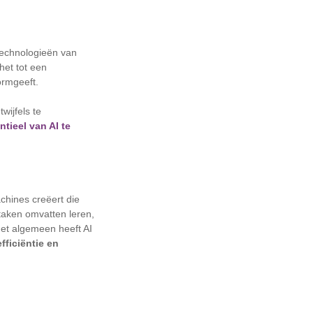
 technologieën van
het tot een
vormgeeft.
wijfels te
tieel van AI te
chines creëert die
taken omvatten leren,
het algemeen heeft AI
efficiëntie en