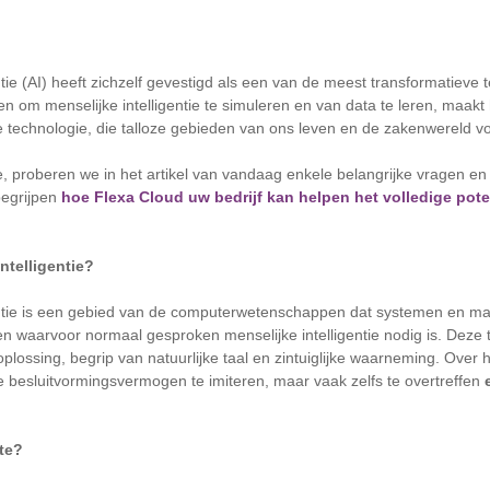
ntie (AI) heeft zichzelf gevestigd als een van de meest transformatieve
en om menselijke intelligentie te simuleren en van data te leren, maakt 
ige technologie, die talloze gebieden van ons leven en de zakenwereld 
proberen we in het artikel van vandaag enkele belangrijke vragen en t
begrijpen
hoe Flexa Cloud uw bedrijf kan helpen het volledige poten
ntelligentie?
entie is een gebied van de computerwetenschappen dat systemen en ma
n waarvoor normaal gesproken menselijke intelligentie nodig is. Deze 
lossing, begrip van natuurlijke taal en zintuiglijke waarneming. Over 
ke besluitvormingsvermogen te imiteren, maar vaak zelfs te overtreffen
tte?