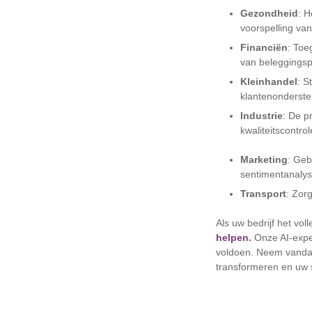
Gezondheid
: H
voorspelling va
Financiën
: Toe
van beleggingsp
Kleinhandel
: S
klantenonderst
Industrie
: De p
kwaliteitscontro
Marketing
: Geb
sentimentanalys
Transport
: Zor
Als uw bedrijf het vol
helpen.
Onze AI-expe
voldoen. Neem vandaa
transformeren en uw 