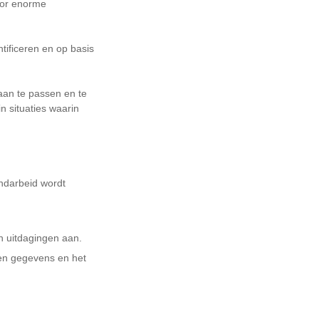
oor enorme
ificeren en op basis
 aan te passen en te
 situaties waarin
ndarbeid wordt
en uitdagingen aan.
eden gegevens en het