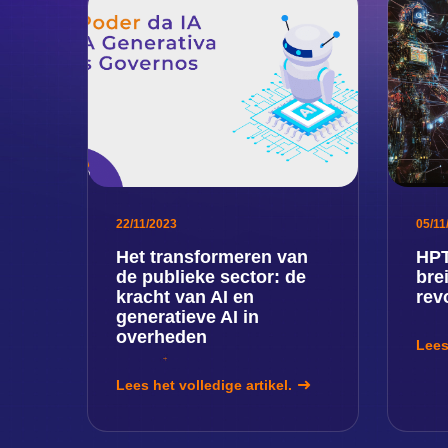
22/11/2023
05/11
Het transformeren van
HPT
de publieke sector: de
bre
kracht van AI en
rev
generatieve AI in
overheden
Lees
Lees het volledige artikel.