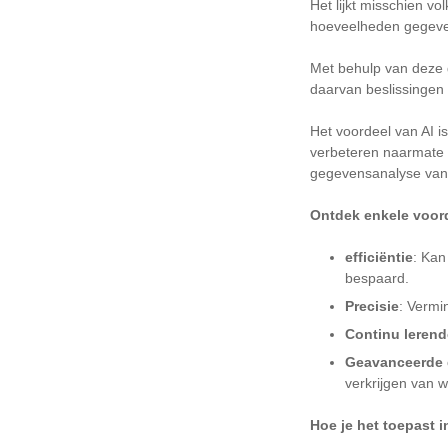
Het lijkt misschien v
hoeveelheden gegeve
Met behulp van deze 
daarvan beslissingen
Het voordeel van AI i
verbeteren naarmate 
gegevensanalyse van v
Ontdek enkele voor
efficiëntie
: Kan
bespaard.
Precisie
: Vermi
Continu lerend
Geavanceerde 
verkrijgen van w
Hoe je het toepast i