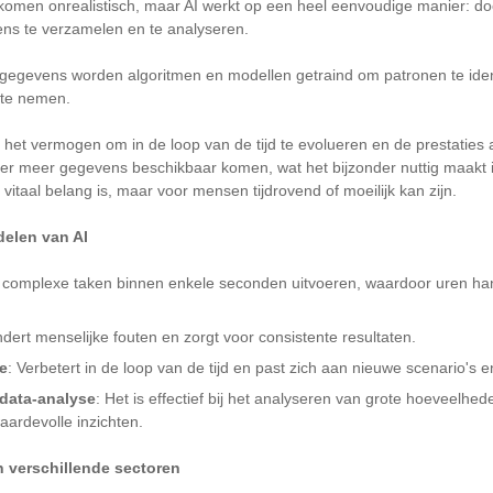
olkomen onrealistisch, maar AI werkt op een heel eenvoudige manier: d
ns te verzamelen en te analyseren.
gegevens worden algoritmen en modellen getraind om patronen te ident
 te nemen.
s het vermogen om in de loop van de tijd te evolueren en de prestaties
er meer gegevens beschikbaar komen, wat het bijzonder nuttig maakt in
itaal belang is, maar voor mensen tijdrovend of moeilijk kan zijn.
delen van AI
 complexe taken binnen enkele seconden uitvoeren, waardoor uren ha
ndert menselijke fouten en zorgt voor consistente resultaten.
e
: Verbetert in de loop van de tijd en past zich aan nieuwe scenario's 
data-analyse
: Het is effectief bij het analyseren van grote hoeveelh
aardevolle inzichten.
n verschillende sectoren