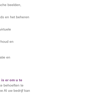
sche beelden,
ends en het beheren
irtuele
erhoud en
atie en
 is er om u te
ke behoeften te
e AI uw bedrijf kan