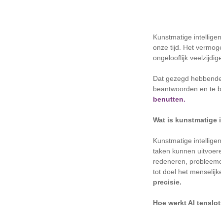
Kunstmatige intellige
onze tijd. Het vermog
ongelooflijk veelzijd
Dat gezegd hebbende, 
beantwoorden en te 
benutten.
Wat is kunstmatige i
Kunstmatige intellig
taken kunnen uitvoere
redeneren, probleemop
tot doel het menselij
precisie.
Hoe werkt AI tenslo