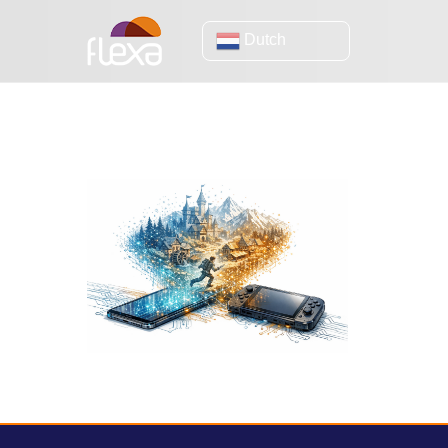
Dutch
AI-infrastructuu
Games worden op je apparaat
gegenereerd (en wat bedrijven daarover
moeten begrijpen).