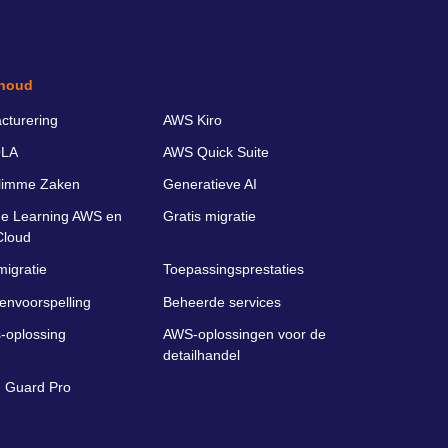
houd
cturering
AWS Kiro
LA
AWS Quick Suite
limme Zaken
Generatieve AI
e Learning AWS en
Gratis migratie
Cloud
migratie
Toepassingsprestaties
envoorspelling
Beheerde services
-oplossing
AWS-oplossingen voor de
detailhandel
 Guard Pro