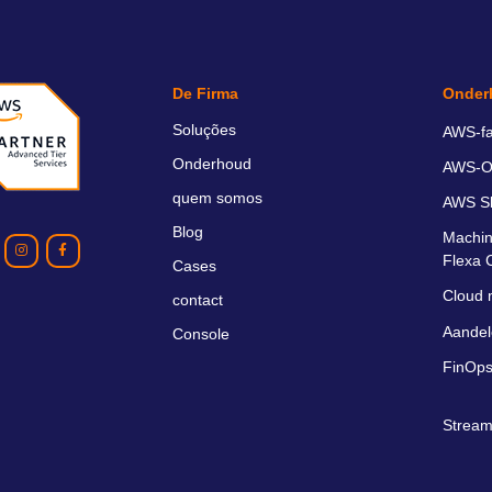
De Firma
Onder
Soluções
AWS-fa
Onderhoud
AWS-O
quem somos
AWS S
Blog
Machin
Flexa 
Cases
Cloud 
contact
Aandel
Console
FinOps
Stream