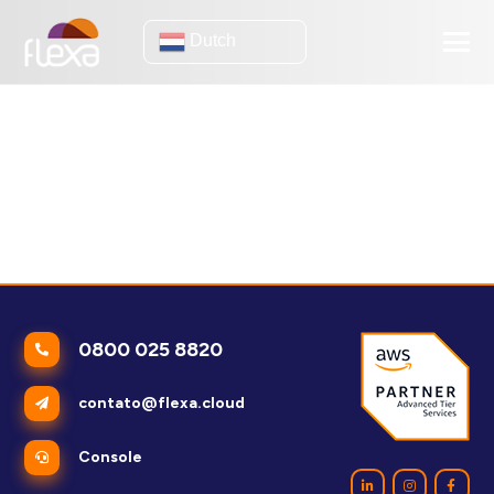
Dutch
e-learning
[eBook] Bekijk hoe u de mogelijkheden van uw platform voor
afstandsonderwijs kunt schalen
E-learning: het belang van beschikbaarheid in virtuele
leeromgevingen
0800 025 8820
contato@flexa.cloud
Console