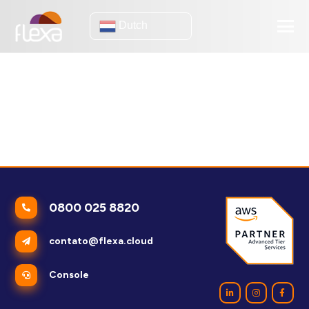
Dutch
online verkoop
(eBook) Hoe u uw virtuele winkel kunt voorbereiden om meer
dan 30 duizend gelijktijdige bezoeken te ontvangen
De impact van hosting op het succes van uw e-commerce
0800 025 8820
contato@flexa.cloud
Console