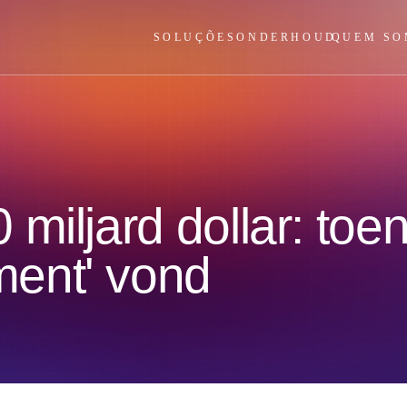
SOLUÇÕES
ONDERHOUD
QUEM SO
iljard dollar: toen 
ent' vond