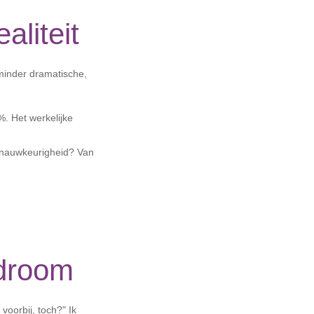
aliteit
minder dramatische,
. Het werkelijke
 nauwkeurigheid? Van
ndroom
voorbij, toch?" Ik