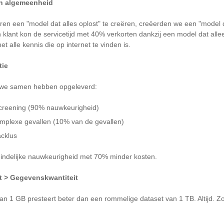
ven algemeenheid
eren een "model dat alles oplost" te creëren, creëerden we een "model
 klant kon de servicetijd met 40% verkorten dankzij een model dat all
et alle kennis die op internet te vinden is.
tie
t we samen hebben opgeleverd:
screening (90% nauwkeurigheid)
mplexe gevallen (10% van de gevallen)
cklus
eindelijke nauwkeurigheid met 70% minder kosten.
t > Gegevenskwantiteit
n 1 GB presteert beter dan een rommelige dataset van 1 TB. Altijd. Zo