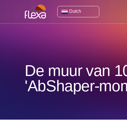
Dutch
De muur van 10 m
'AbShaper-mom