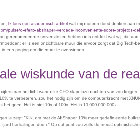
den,
Ik lees een academisch artikel
wat mij meteen deed denken aan m
.com/pulse/o-efeito-abshaper-verdade-inconveniente-sobre-projetos-deivi
n gerenommeerde universiteiten hebben iets ontdekt wat wij, die aan de
rmoedden: er is een onzichtbare muur die ervoor zorgt dat Big Tech-bedr
 in een poging om die muur te overwinnen.
ale wiskunde van de real
cijfers aan het licht waar elke CFO slapeloze nachten van zou krijgen:
10% te verbeteren, zou het nodig zijn om de computerkracht met XN
est het goed. Het is niet 10x of 100x. Het is 10.000.000.000x.
egen je zegt: "Kijk, om met de AbShaper 10% meer gedefinieerde buiksp
miljard herhalingen doen." Op dat punt zou zelfs de meest optimistisc