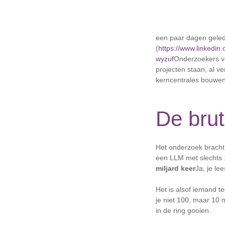
een paar dagen gele
(
https://www.linkedin
wyzuf
Onderzoekers va
projecten staan, al ve
kerncentrales bouwen
De brut
Het onderzoek bracht 
een LLM met slechts 
miljard keer
Ja, je le
Het is alsof iemand t
je niet 100, maar 10 
in de ring gooien.