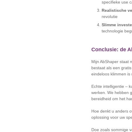
specifieke use 
Realistische v
revolutie
Slimme investe
technologie begr
Conclusie: de A
Mijn AbShaper staat n
bestaat als een grati
eindeloos klimmen is 
Echte intelligentie –
werken. We hebben ge
bereidheid om het ha
Hoe denkt u anders ov
oplossing voor uw sp
Doe zoals sommige v