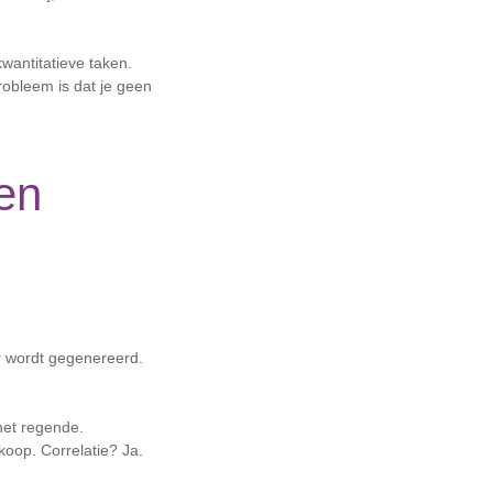
wantitatieve taken.
robleem is dat je geen
en
er wordt gegenereerd.
het regende.
oop. Correlatie? Ja.