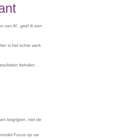
ant
n van AI’, geef ik een
Hier is het echte werk
”
resultaten behalen.
en begrijpen, niet de
h model Focus op uw