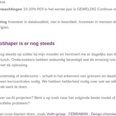
case
erwachtingen
10-20% ROI in het eerste jaar is GEWELDIG Continue ver
ring
Investeer in datakwaliteit, niet in kwantiteit. Investeer in mensen 
ijpen.
bShaper is er nog steeds
og steeds op zolder bij mijn moeder en herinnert me er dagelijks aan da
s lunch. Onderzoekers hebben wiskundig bevestigd wat de ervaring ons 
niet de oplossing.
 kunstmatig of anderszins – schuilt in het erkennen van grenzen en daa
en kerncentrales nodig. We hebben helderheid nodig over wat we wil
rde werk te doen.
er uw AI-projecten? Bent u op zoek naar het volgende beste model of 
ecifieke probleem?
an onze klanten doen, zoals
Voith-groep
,
FEBRABAN
,
Dengo-chocola