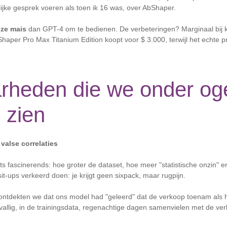
ijke gesprek voeren als toen ik 16 was, over AbShaper.
èze mais
dan GPT-4 om te bedienen. De verbeteringen? Marginaal bij k
bShaper Pro Max Titanium Edition koopt voor $ 3.000, terwijl het echte p
rheden die we onder og
 zien
valse correlaties
iets fascinerends: hoe groter de dataset, hoe meer "statistische onzin" 
sit-ups verkeerd doen: je krijgt geen sixpack, maar rugpijn.
 ontdekten we dat ons model had "geleerd" dat de verkoop toenam als 
lig, in de trainingsdata, regenachtige dagen samenvielen met de verk