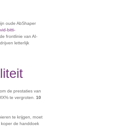
ijn oude AbShaper
d-bitti-
 frontlinie van AI-
ijven letterlijk
iteit
 om de prestaties van
UMX% te vergroten.
10
ieren te krijgen, moet
he koper de handdoek