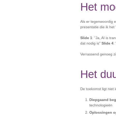
Het moe
Als er tegenwoordig e
presentatie die ik he
Slide 1
: “Ja, AI is tr
dat nodig is"
Slide 4
:
Verrassend genoeg zij
Het du
De toekomst ligt niet 
Diepgaand beg
technologieën
Oplossingen o