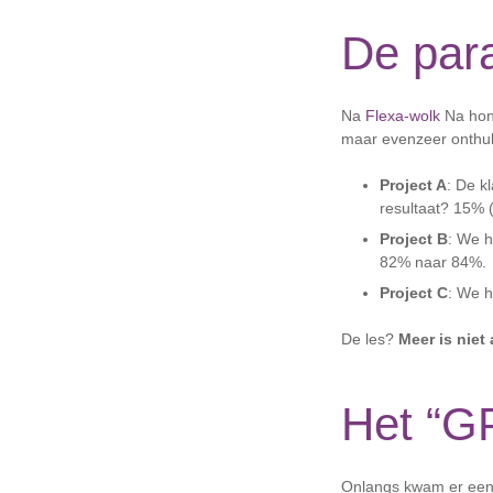
De para
Na
Flexa-wolk
Na hond
maar evenzeer onthul
Project A
: De k
resultaat? 15% (
Project B
: We h
82% naar 84%.
Project C
: We h
De les?
Meer is niet 
Het “GP
Onlangs kwam er een k