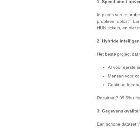
1. Specificiteit bo
In plaats van te prob
probleem oplost". Eén
HUN tickets, en niet m
2. Hybride intelligen
Het beste project da
AI voor eerste 
Mensen voor co
Continue feedba
Resultaat? 99.5% uit
3. Gegevenskwalitei
Een schone dataset va