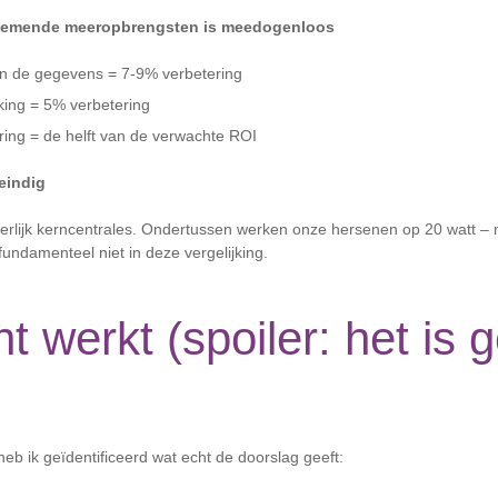
fnemende meeropbrengsten is meedogenloos
n de gegevens = 7-9% verbetering
ing = 5% verbetering
ring = de helft van de verwachte ROI
neindig
terlijk kerncentrales. Ondertussen werken onze hersenen op 20 watt –
 fundamenteel niet in deze vergelijking.
t werkt (spoiler: het is 
heb ik geïdentificeerd wat echt de doorslag geeft: