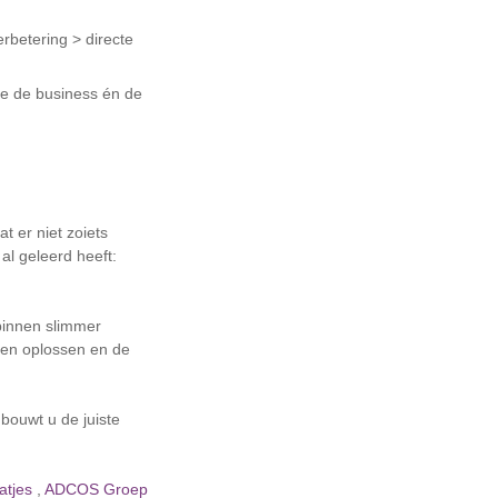
betering > directe
die de business én de
t er niet zoiets
al geleerd heeft:
rbinnen slimmer
len oplossen en de
bouwt u de juiste
atjes
,
ADCOS Groep