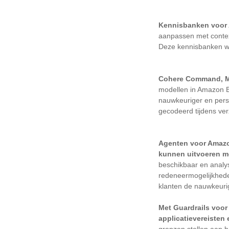
Kennisbanken voor
aanpassen met contex
Deze kennisbanken wo
Cohere Command, Me
modellen in Amazon B
nauwkeuriger en perso
gecodeerd tijdens ver
Agenten voor Amazon
kunnen uitvoeren m
beschikbaar en analys
redeneermogelijkhede
klanten de nauwkeurig
Met Guardrails voo
applicatievereisten 