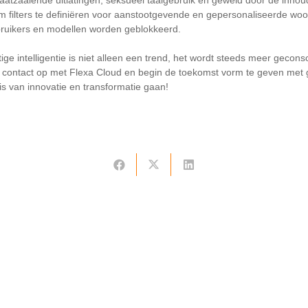
aatzaaiende uitlatingen, seksueel taalgebruik en geweld door de inhoud 
 om filters te definiëren voor aanstootgevende en gepersonaliseerde w
ebruikers en modellen worden geblokkeerd.
ge intelligentie is niet alleen een trend, het wordt steeds meer geconso
 contact op met Flexa Cloud en begin de toekomst vorm te geven met g
s van innovatie en transformatie gaan!