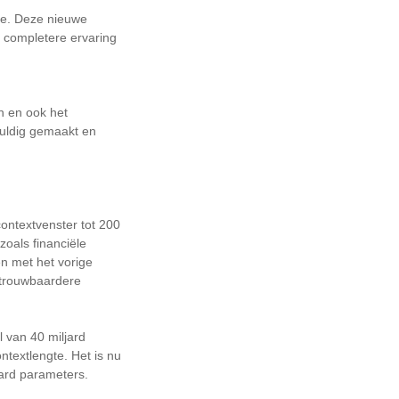
ce. Deze nieuwe
n completere ervaring
 en ook het
uldig gemaakt en
contextvenster tot 200
oals financiële
n met het vorige
etrouwbaardere
 van 40 miljard
textlengte. Het is nu
ard parameters.