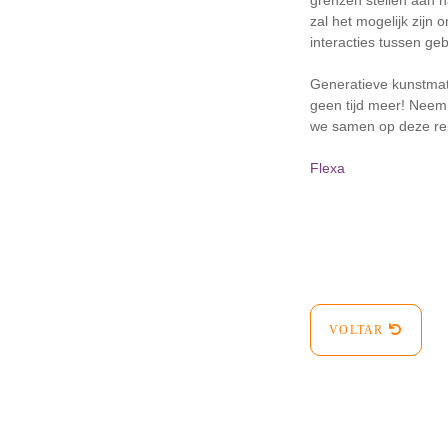
grenzen stellen aan h
zal het mogelijk zijn
interacties tussen g
Generatieve kunstmati
geen tijd meer! Neem
we samen op deze rei
Flexa
VOLTAR