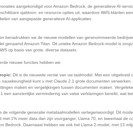
novaties aangekondigd voor Amazon Bedrock, de generatieve AI-servi
eschikbare sjabloon- en resource-opties uit, waardoor AWS-klanten ee
kkelen van aangepaste generatieve AI-applicaties.
gen benadrukken we de nieuwe modellen van gerenommeerde bedrijven
l genaamd Amazon Titan. Dit unieke Amazon Bedrock-model is zorgv
AWS op basis van grote, diverse datasets.
erde nieuwe functies hebben we:
ropic:
Dit is de nieuwste versie van uw taalmodel. Met een uitgebreid 
e nauwkeurigheid kunt u met Claude 2.1 grote documenten verwerken, z
ttingen maken en vergelijkingen tussen documenten maken. Vergeleke
1 een aanzienlijke vermindering van valse verklaringen bereikt, wat b
e de volgende generatie metataalmodellen vertegenwoordigt. Dit model
d met 1% meer data dan zijn voorganger, Llama 70, en tweemaal de con
n Bedrock. Daarnaast hebben we ook het Llama 2-model, met 13 milj