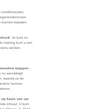
 modelreacties
 gegevensbronnen.
ns kunnen bepalen.
drock:
Je kunt nu
e training kunt u een
gevens worden
 meerdere stappen
n nu wereldwijd
, waarbij ze de
ierdoor kunnen
beteren.
 op basis van uw
nste inhoud. U kunt