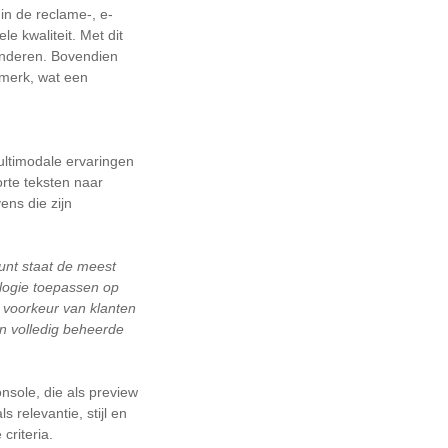
 in de reclame-, e-
e kwaliteit. Met dit
inderen. Bovendien
rmerk, wat een
ltimodale ervaringen
rte teksten naar
ens die zijn
unt staat de meest
ologie toepassen op
 voorkeur van klanten
n volledig beheerde
sole, die als preview
 relevantie, stijl en
 criteria.