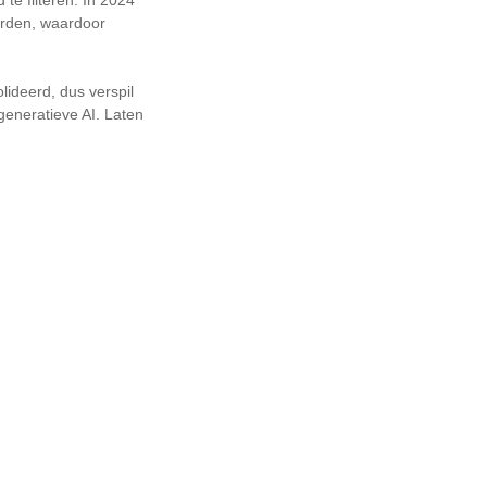
te filteren. In 2024
oorden, waardoor
lideerd, dus verspil
eneratieve AI. Laten