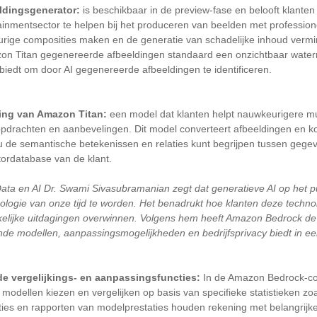
ldingsgenerator:
is beschikbaar in de preview-fase en belooft klanten
nmentsector te helpen bij het produceren van beelden met professionel
rige composities maken en de generatie van schadelijke inhoud verm
azon Titan gegenereerde afbeeldingen standaard een onzichtbaar wate
biedt om door AI gegenereerde afbeeldingen te identificeren.
ing van Amazon Titan:
een model dat klanten helpt nauwkeurigere mu
pdrachten en aanbevelingen. Dit model converteert afbeeldingen en ko
 de semantische betekenissen en relaties kunt begrijpen tussen gegev
tordatabase van de klant.
ata en AI Dr. Swami Sivasubramanian zegt dat generatieve AI op het p
ologie van onze tijd te worden. Het benadrukt hoe klanten deze techn
elijke uitdagingen overwinnen. Volgens hem heeft Amazon Bedrock de
nde modellen, aanpassingsmogelijkheden en bedrijfsprivacy biedt in ee
e vergelijkings- en aanpassingsfuncties:
In de Amazon Bedrock-con
 modellen kiezen en vergelijken op basis van specifieke statistieken zoals
aties en rapporten van modelprestaties houden rekening met belangrijke