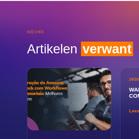
NIEUWS
Artikelen
verwant
24/10
WAN
CO
Lees