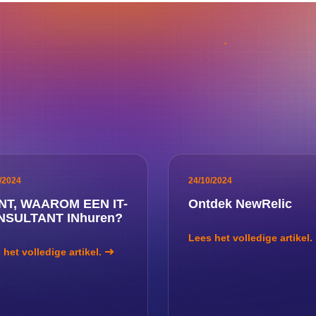
/2024
24/10/2024
T, WAAROM EEN IT-
Ontdek NewRelic
NSULTANT INhuren?
Lees het volledige artikel.
 het volledige artikel.