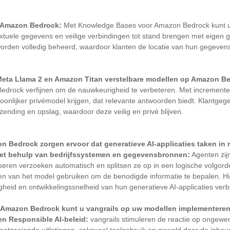
 Amazon Bedrock:
Met Knowledge Bases voor Amazon Bedrock kunt u
tuele gegevens en veilige verbindingen tot stand brengen met eigen
rden volledig beheerd, waardoor klanten de locatie van hun gegeve
ta Llama 2 en Amazon Titan verstelbare modellen op Amazon Be
edrock verfijnen om de nauwkeurigheid te verbeteren. Met incrementel
onlijker privémodel krijgen, dat relevante antwoorden biedt. Klantge
zending en opslag, waardoor deze veilig en privé blijven.
 Bedrock zorgen ervoor dat generatieve AI-applicaties taken in
et behulp van bedrijfssystemen en gegevensbronnen:
Agenten zij
eren verzoeken automatisch en splitsen ze op in een logische volgorde
n van het model gebruiken om de benodigde informatie te bepalen. H
heid en ontwikkelingssnelheid van hun generatieve AI-applicaties ver
r Amazon Bedrock kunt u vangrails op uw modellen implementeren
en Responsible AI-beleid:
vangrails stimuleren de reactie op ongewe