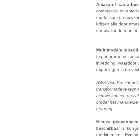
Amazon Titan-afbee
commerce- en entertai
model kunt u nauwkeu
krijgen alle door Am
onopvallende manier 
Multimodale inbedd
te genereren in zoeko
inbedding, waardoor u
opgeslagen in de vec
AWS Vice President D
transformatieve techn
nieuwe kansen en zak
omdat het marktleide
ervaring.
Nieuwe geavanceerd
beschikbaar is, kun je
merkidentiteit. Evalu