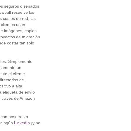
vos seguros diseñados
owball resuelve los
 costos de red, las
clientes usan
 de imágenes, copias
proyectos de migración
ede costar tan solo
datos. Simplemente
ticamente un
ute el cliente
directorios de
sitivo a alta
la etiqueta de envío
 a través de Amazon
 con nosotros o
 ningún
LinkedIn
¡y no