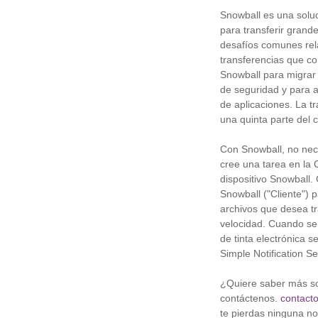
Snowball es una soluc
para transferir grand
desafíos comunes rela
transferencias que c
Snowball para migrar 
de seguridad y para a
de aplicaciones. La t
una quinta parte del c
Con Snowball, no nece
cree una tarea en la
dispositivo Snowball. 
Snowball ("Cliente") p
archivos que desea tran
velocidad. Cuando se c
de tinta electrónica 
Simple Notification S
¿Quiere saber más sob
contáctenos.
contact
te pierdas ninguna not