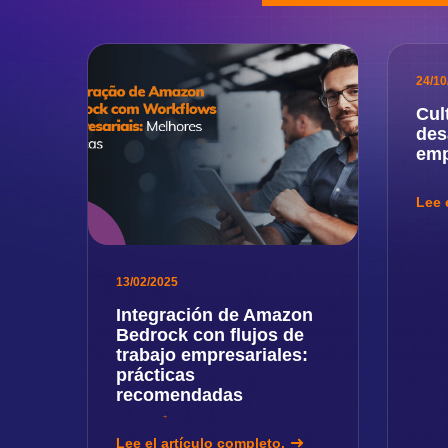
24/10
Cul
des
emp
Lee 
13/02/2025
Integración de Amazon
Bedrock con flujos de
trabajo empresariales:
prácticas
recomendadas
Lee el artículo completo.