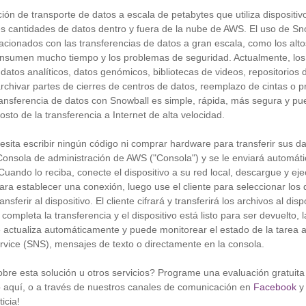
ión de transporte de datos a escala de petabytes que utiliza dispositi
es cantidades de datos dentro y fuera de la nube de AWS. El uso de Sn
cionados con las transferencias de datos a gran escala, como los altos
onsumen mucho tiempo y los problemas de seguridad. Actualmente, los 
datos analíticos, datos genómicos, bibliotecas de videos, repositorios
rchivar partes de cierres de centros de datos, reemplazo de cintas o 
ransferencia de datos con Snowball es simple, rápida, más segura y pu
osto de la transferencia a Internet de alta velocidad.
sita escribir ningún código ni comprar hardware para transferir sus 
 Consola de administración de AWS ("Consola") y se le enviará automá
Cuando lo reciba, conecte el dispositivo a su red local, descargue y ejec
ara establecer una conexión, luego use el cliente para seleccionar los 
sferir al dispositivo. El cliente cifrará y transferirá los archivos al dispo
ompleta la transferencia y el dispositivo está listo para ser devuelto, 
se actualiza automáticamente y puede monitorear el estado de la tarea
ervice (SNS), mensajes de texto o directamente en la consola.
re esta solución u otros servicios? Programe una evaluación gratuita
o
aquí, o a través de nuestros canales de comunicación en
Facebook
y
icia!