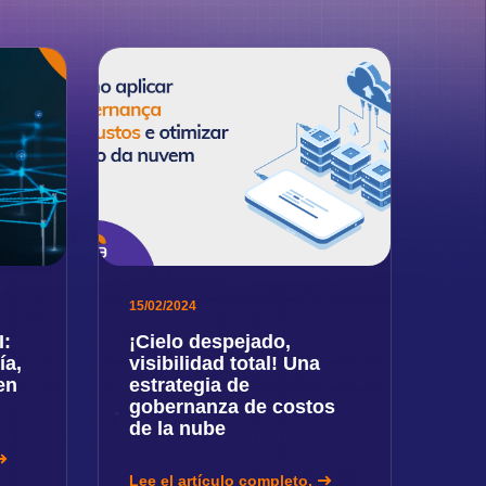
15/02/2024
I:
¡Cielo despejado,
ía,
visibilidad total! Una
en
estrategia de
e
gobernanza de costos
de la nube
Lee el artículo completo.