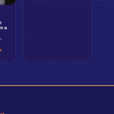
e
n a
.
ios