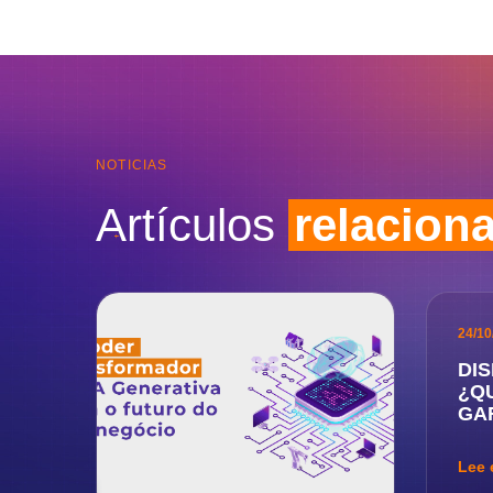
NOTICIAS
Artículos
relacion
24/10
DIS
¿Q
GA
Lee 