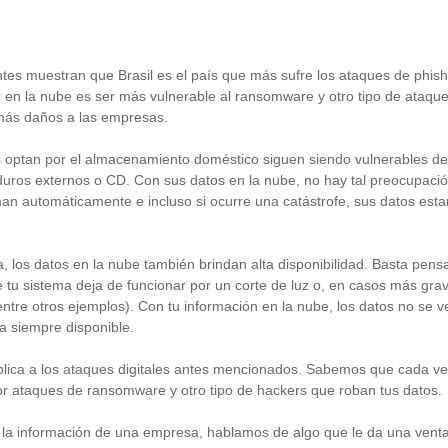
ntes muestran que Brasil es el país que más sufre los ataques de phishi
r en la nube es ser más vulnerable al ransomware y otro tipo de ataque
más daños a las empresas.
optan por el almacenamiento doméstico siguen siendo vulnerables debi
uros externos o CD. Con sus datos en la nube, no hay tal preocupació
an automáticamente e incluso si ocurre una catástrofe, sus datos es
, los datos en la nube también brindan alta disponibilidad. Basta pens
e tu sistema deja de funcionar por un corte de luz o, en casos más gra
 entre otros ejemplos). Con tu información en la nube, los datos no se 
a siempre disponible.
plica a los ataques digitales antes mencionados. Sabemos que cada 
r ataques de ransomware y otro tipo de hackers que roban tus datos.
a información de una empresa, hablamos de algo que le da una ventaj