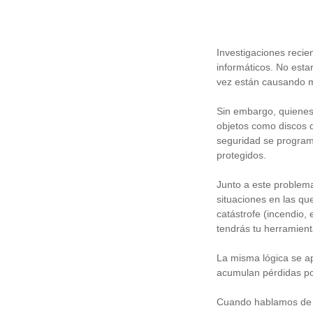
Investigaciones recie
informáticos. No esta
vez están causando 
Sin embargo, quienes 
objetos como discos d
seguridad se program
protegidos.
Junto a este problema
situaciones en las qu
catástrofe (incendio,
tendrás tu herramient
La misma lógica se a
acumulan pérdidas po
Cuando hablamos de l