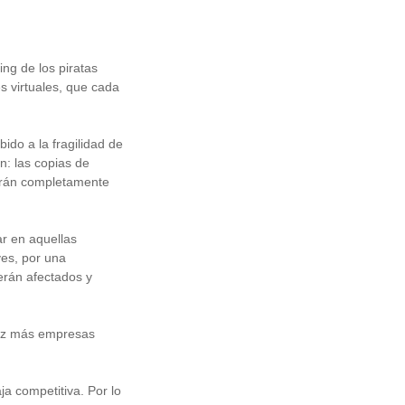
ng de los piratas
s virtuales, que cada
do a la fragilidad de
n: las copias de
tarán completamente
ar en aquellas
ves, por una
verán afectados y
vez más empresas
a competitiva. Por lo