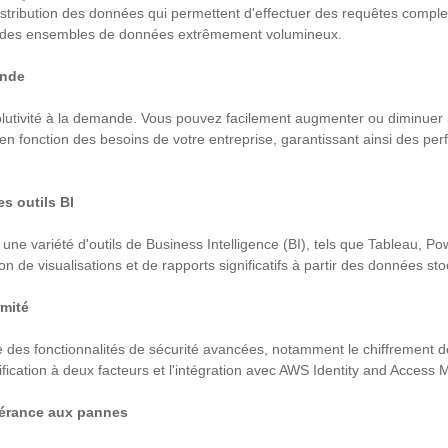
distribution des données qui permettent d'effectuer des requêtes comp
des ensembles de données extrêmement volumineux.
ande
olutivité à la demande. Vous pouvez facilement augmenter ou diminuer 
 en fonction des besoins de votre entreprise, garantissant ainsi des pe
es outils BI
 une variété d'outils de Business Intelligence (BI), tels que Tableau, Po
ation de visualisations et de rapports significatifs à partir des données 
rmité
e des fonctionnalités de sécurité avancées, notamment le chiffrement
ntification à deux facteurs et l'intégration avec AWS Identity and Acce
lérance aux pannes