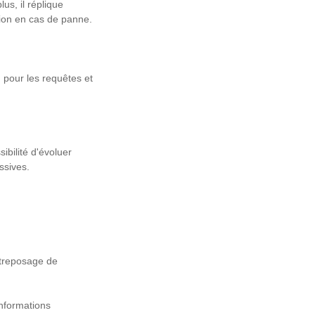
us, il réplique
tion en cas de panne.
d pour les requêtes et
ibilité d'évoluer
essives.
ntreposage de
informations