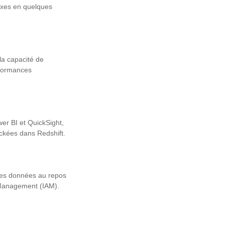
lexes en quelques
la capacité de
rformances
wer BI et QuickSight,
stockées dans Redshift.
 des données au repos
ss Management (IAM).