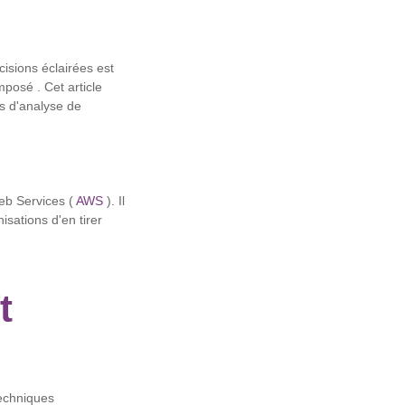
cisions éclairées est
mposé . Cet article
s d'analyse de
eb Services (
AWS
). Il
sations d'en tirer
t
techniques