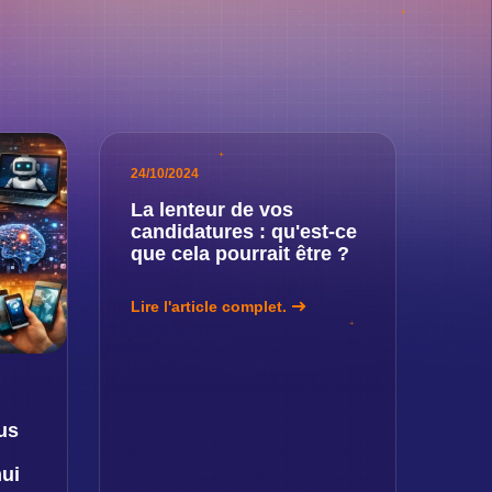
24/10/2024
La lenteur de vos
candidatures : qu'est-ce
que cela pourrait être ?
Lire l'article complet.
us
hui