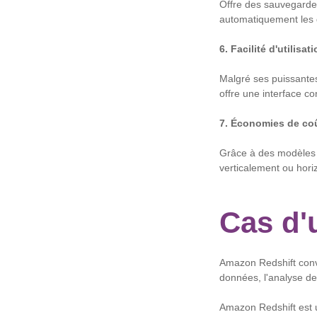
Offre des sauvegardes
automatiquement les 
6. Facilité d'utilisat
Malgré ses puissantes 
offre une interface co
7. Économies de co
Grâce à des modèles de
verticalement ou hori
Cas d'u
Amazon Redshift convi
données, l'analyse de
Amazon Redshift est u