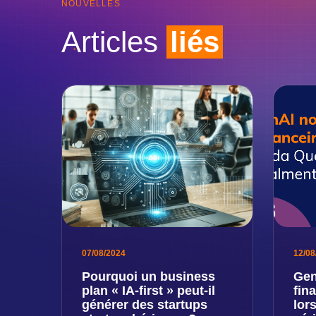
NOUVELLES
Articles
liés
07/08/2024
12/08
Pourquoi un business
Gen
plan « IA-first » peut-il
fin
générer des startups
lor