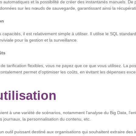
 automatiques et la possibilité de créer des instantanés manuels. De pl
données sur les nœuds de sauvegarde, garantissant ainsi la récupéra
ion
capacités, il est relativement simple à utiliser. Il utilise le SQL standar
nviviale pour la gestion et la surveillance.
ûts
 tarification flexibles, vous ne payez que ce que vous utilisez. La poss
zontalement permet d'optimiser les coûts, en évitant les dépenses exc
tilisation
ent à une variété de scénarios, notamment l'analyse du Big Data, l'e
s journaux, la personnalisation du contenu, etc.
n outil puissant destiné aux organisations qui souhaitent extraire des 