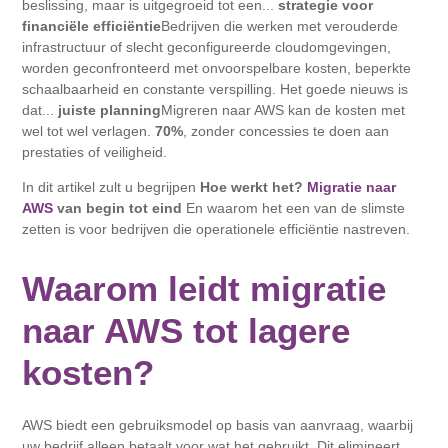
beslissing, maar is uitgegroeid tot een...
strategie voor
financiële efficiëntie
Bedrijven die werken met verouderde
infrastructuur of slecht geconfigureerde cloudomgevingen,
worden geconfronteerd met onvoorspelbare kosten, beperkte
schaalbaarheid en constante verspilling. Het goede nieuws is
dat...
juiste planning
Migreren naar AWS kan de kosten met
wel tot wel verlagen.
70%
, zonder concessies te doen aan
prestaties of veiligheid.
In dit artikel zult u begrijpen
Hoe werkt het?
Migratie naar
AWS
van begin tot eind
En waarom het een van de slimste
zetten is voor bedrijven die operationele efficiëntie nastreven.
Waarom leidt migratie
naar AWS tot lagere
kosten?
AWS biedt een gebruiksmodel op basis van aanvraag, waarbij
uw bedrijf alleen betaalt voor wat het gebruikt. Dit elimineert