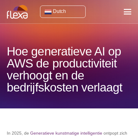
Dutch
Hoe generatieve AI op
AWS de productiviteit
verhoogt en de
bedrijfskosten verlaagt
In 2025, de
Generatieve kunstmatige intelligentie
ontpopt zich