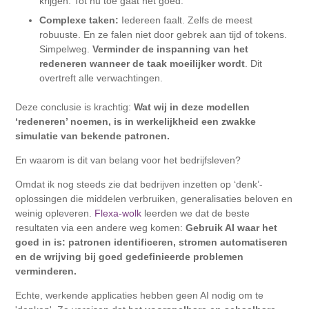
krijgen. Tot nu toe gaat het goed.
Complexe taken:
Iedereen faalt. Zelfs de meest
robuuste. En ze falen niet door gebrek aan tijd of tokens.
Simpelweg.
Verminder de inspanning van het
redeneren wanneer de taak moeilijker wordt
. Dit
overtreft alle verwachtingen.
Deze conclusie is krachtig:
Wat wij in deze modellen
‘redeneren’ noemen, is in werkelijkheid een zwakke
simulatie van bekende patronen.
En waarom is dit van belang voor het bedrijfsleven?
Omdat ik nog steeds zie dat bedrijven inzetten op ‘denk’-
oplossingen die middelen verbruiken, generalisaties beloven en
weinig opleveren.
Flexa-wolk
leerden we dat de beste
resultaten via een andere weg komen:
Gebruik AI waar het
goed in is: patronen identificeren, stromen automatiseren
en de wrijving bij goed gedefinieerde problemen
verminderen.
Echte, werkende applicaties hebben geen AI nodig om te