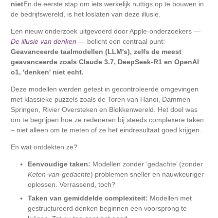
niet
En de eerste stap om iets werkelijk nuttigs op te bouwen in
de bedrijfswereld, is het loslaten van deze illusie.
Een nieuw onderzoek uitgevoerd door Apple-onderzoekers —
De illusie van denken
— belicht een centraal punt:
Geavanceerde taalmodellen (LLM's), zelfs de meest
geavanceerde zoals Claude 3.7, DeepSeek-R1 en OpenAI
o1, 'denken' niet echt.
Deze modellen werden getest in gecontroleerde omgevingen
met klassieke puzzels zoals de Toren van Hanoi, Dammen
Springen, Rivier Oversteken en Blokkenwereld. Het doel was
om te begrijpen hoe ze redeneren bij steeds complexere taken
– niet alleen om te meten of ze het eindresultaat goed krijgen.
En wat ontdekten ze?
Eenvoudige taken:
Modellen zonder ‘gedachte’ (zonder
Keten-van-gedachte
) problemen sneller en nauwkeuriger
oplossen. Verrassend, toch?
Taken van gemiddelde complexiteit:
Modellen met
gestructureerd denken beginnen een voorsprong te