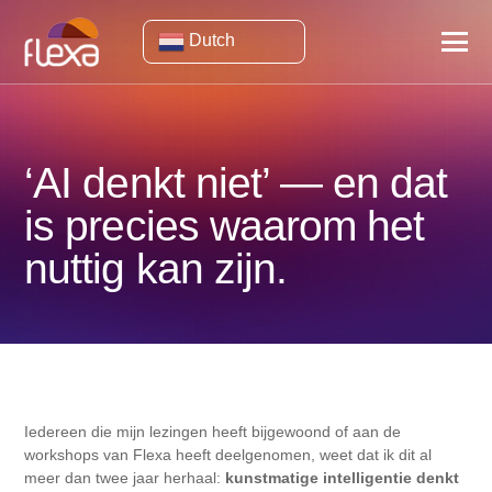
Dutch
‘AI denkt niet’ — en dat
is precies waarom het
nuttig kan zijn.
Iedereen die mijn lezingen heeft bijgewoond of aan de
workshops van Flexa heeft deelgenomen, weet dat ik dit al
meer dan twee jaar herhaal:
kunstmatige intelligentie denkt