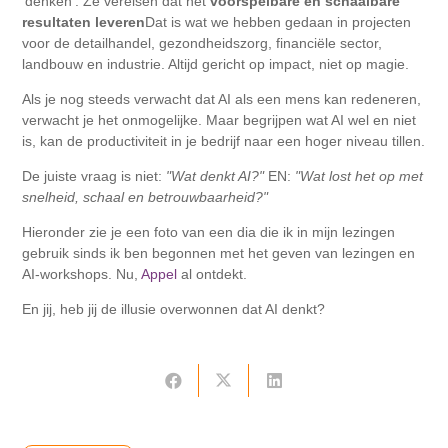
'denken'. Ze vereisen dat het
voorspelbare en schaalbare
resultaten leveren
Dat is wat we hebben gedaan in projecten
voor de detailhandel, gezondheidszorg, financiële sector,
landbouw en industrie. Altijd gericht op impact, niet op magie.
Als je nog steeds verwacht dat AI als een mens kan redeneren,
verwacht je het onmogelijke. Maar begrijpen wat AI wel en niet
is, kan de productiviteit in je bedrijf naar een hoger niveau tillen.
De juiste vraag is niet:
"Wat denkt AI?"
EN:
"Wat lost het op met
snelheid, schaal en betrouwbaarheid?"
Hieronder zie je een foto van een dia die ik in mijn lezingen
gebruik sinds ik ben begonnen met het geven van lezingen en
AI-workshops. Nu,
Appel
al ontdekt.
En jij, heb jij de illusie overwonnen dat AI denkt?