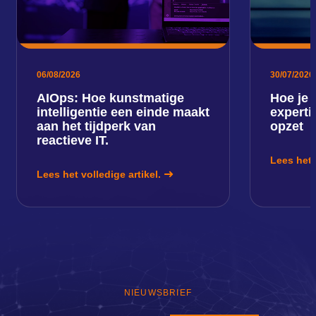
06/08/2026
30/07/2026
AIOps: Hoe kunstmatige
Hoe je 
intelligentie een einde maakt
expert
aan het tijdperk van
opzet
reactieve IT.
Lees het 
Lees het volledige artikel.
NIEUWSBRIEF