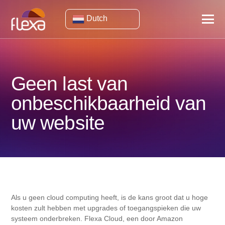
Dutch
Geen last van
onbeschikbaarheid van
uw website
Als u geen cloud computing heeft, is de kans groot dat u hoge
kosten zult hebben met upgrades of toegangspieken die uw
systeem onderbreken. Flexa Cloud, een door Amazon