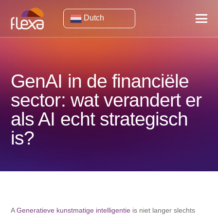
Dutch
GenAI in de financiële
sector: wat verandert er
als AI echt strategisch
is?
A
Generatieve kunstmatige intelligentie
is niet langer slechts