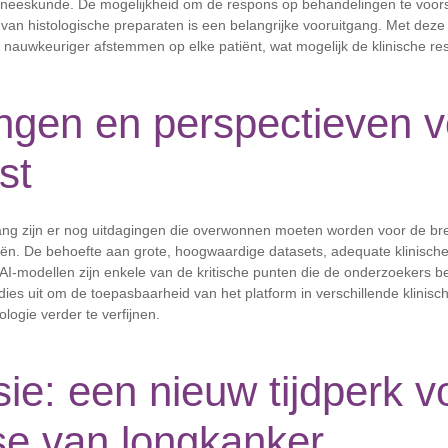
neeskunde. De mogelijkheid om de respons op behandelingen te voors
 van histologische preparaten is een belangrijke vooruitgang. Met dez
nauwkeuriger afstemmen op elke patiënt, wat mogelijk de klinische res
ngen en perspectieven v
st
ng zijn er nog uitdagingen die overwonnen moeten worden voor de br
eën. De behoefte aan grote, hoogwaardige datasets, adequate klinische
AI-modellen zijn enkele van de kritische punten die de onderzoekers 
ies uit om de toepasbaarheid van het platform in verschillende klinisch
logie verder te verfijnen.
ie: een nieuw tijdperk v
se van longkanker