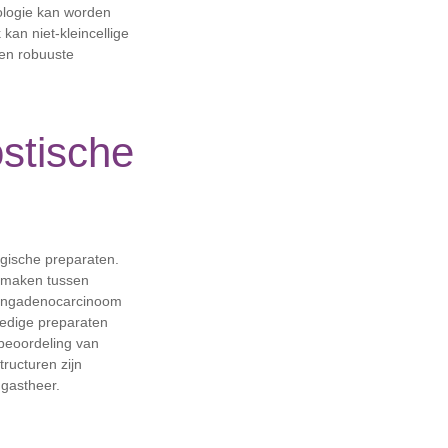
nologie kan worden
kan niet-kleincellige
en robuuste
stische
ogische preparaten.
e maken tussen
 longadenocarcinoom
ledige preparaten
 beoordeling van
ructuren zijn
 gastheer.