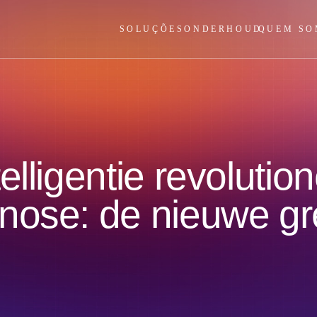
SOLUÇÕES
ONDERHOUD
QUEM SO
lligentie revolution
nose: de nieuwe gre