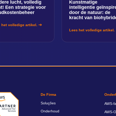
dere lucht, volledig
Kunstmatige
ht! Een strategie voor
intelligentie geïnspir
udkostenbeheer
door de natuur: de
kracht van biohybrid
 het volledige artikel.
Lees het volledige artikel.
De Firma
Onder
Soluções
AWS-fa
Onderhoud
AWS-O