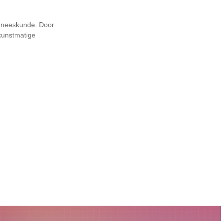
egeneeskunde. Door
kunstmatige