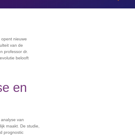
n opent nieuwe
lteit van de
en professor dr.
evolutie belooft
se en
 analyse van
jk maakt. De studie,
nd prognostic