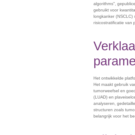
algorithms", gepublicee
gebruikt voor kwantit
longkanker (NSCLC) s
risicostratificatie va
Verklaa
parame
Het ontwikkelde platf
Het maakt gebruik va
tumorweefsel en goed
(LUAD) en plaveiselc
analyseren, gedetaill
structuren zoals tumo
belangrijk voor het b