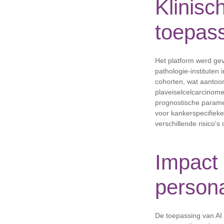
Klinisc
toepas
Het platform werd ge
pathologie-instituten
cohorten, wat aantoo
plaveiselcelcarcinome
prognostische parame
voor kankerspecifieke 
verschillende risico's
Impact
persona
De toepassing van AI 