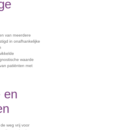
ige
sen van meerdere
tigd in onafhankelijke
n
wikkelde
ognostische waarde
n van patiënten met
 en
en
 de weg vrij voor