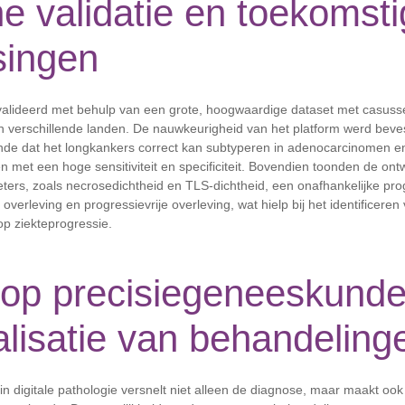
he validatie en toekomst
singen
valideerd met behulp van een grote, hoogwaardige dataset met casus
 in verschillende landen. De nauwkeurigheid van het platform werd beves
nde dat het longkankers correct kan subtyperen in adenocarcinomen e
n met een hoge sensitiviteit en specificiteit. Bovendien toonden de ont
ters, zoals necrosedichtheid en TLS-dichtheid, een onafhankelijke pr
overleving en progressievrije overleving, wat hielp bij het identificere
 op ziekteprogressie.
 op precisiegeneeskunde
lisatie van behandeling
in digitale pathologie versnelt niet alleen de diagnose, maar maakt ook