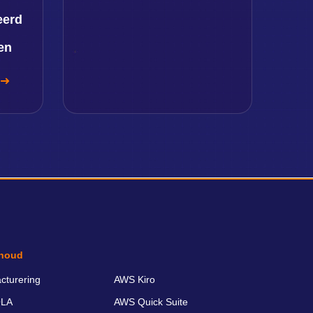
eerd
en
houd
cturering
AWS Kiro
LA
AWS Quick Suite