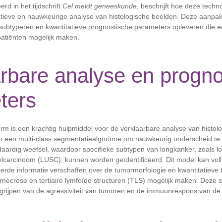
rd in het tijdschrift
Cel meldt geneeskunde
, beschrijft hoe deze tech
atieve en nauwkeurige analyse van histologische beelden. Deze aanpak 
ubtyperen en kwantitatieve prognostische parameters opleveren die e
n patiënten mogelijk maken.
rbare analyse en progno
ters
orm is een krachtig hulpmiddel voor de verklaarbare analyse van histol
n een multi-class segmentatiealgoritme om nauwkeurig onderscheid t
aardig weefsel, waardoor specifieke subtypen van longkanker, zoals
elcarcinoom (LUSC), kunnen worden geïdentificeerd. Dit model kan vol
eerde informatie verschaffen over de tumormorfologie en kwantitatieve
rnecrose en tertiaire lymfoïde structuren (TLS) mogelijk maken. Deze st
egrijpen van de agressiviteit van tumoren en de immuunrespons van de