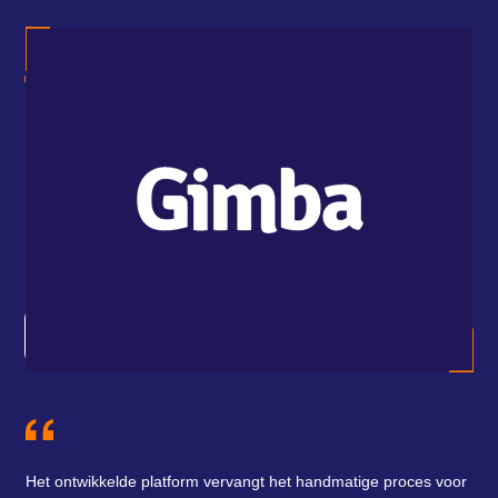
Ind
gen
geb
ene
Het ontwikkelde platform vervangt het handmatige proces voor