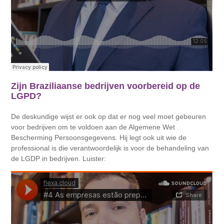
Zijn Braziliaanse bedrijven voorbereid op de
LGPD?
De deskundige wijst er ook op dat er nog veel moet gebeuren
voor bedrijven om te voldoen aan de Algemene Wet
Bescherming Persoonsgegevens. Hij legt ook uit wie de
professional is die verantwoordelijk is voor de behandeling van
de LGDP in bedrijven. Luister: