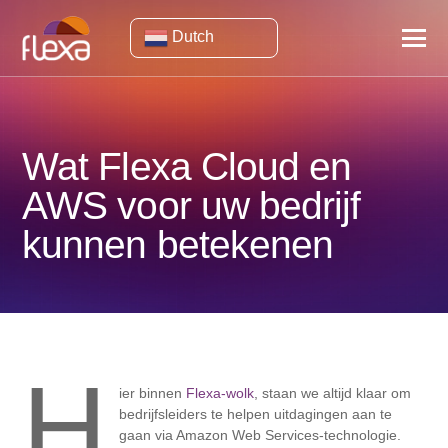
Dutch
Wat Flexa Cloud en
AWS voor uw bedrijf
kunnen betekenen
H
ier binnen
Flexa-wolk
, staan ​​we altijd klaar om
bedrijfsleiders te helpen uitdagingen aan te
gaan via Amazon Web Services-technologie.