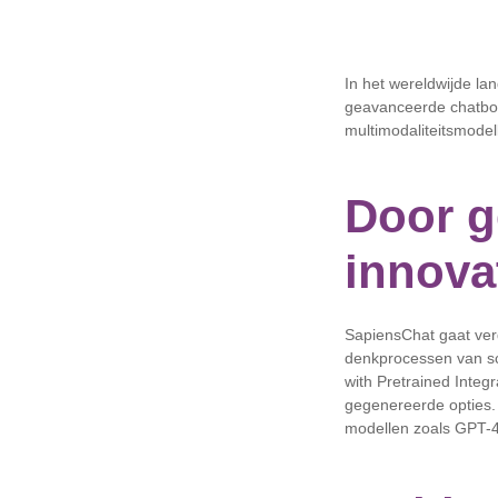
In het wereldwijde la
geavanceerde chatbot
multimodaliteitsmodell
Door g
innova
SapiensChat gaat verd
denkprocessen van sc
with Pretrained Integr
gegenereerde opties. 
modellen zoals GPT-4