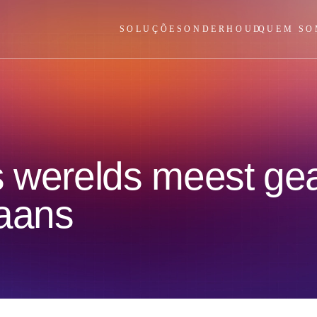
SOLUÇÕES
ONDERHOUD
QUEM SO
s werelds meest ge
iaans