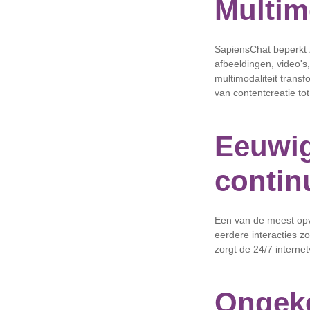
Multim
SapiensChat beperkt z
afbeeldingen, video'
multimodaliteit trans
van contentcreatie t
Eeuwig
contin
Een van de meest op
eerdere interacties 
zorgt de 24/7 internet
Ongeke