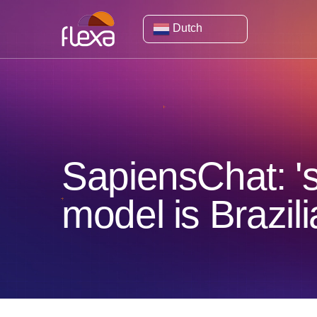
Dutch
SapiensChat: '
model is Brazil