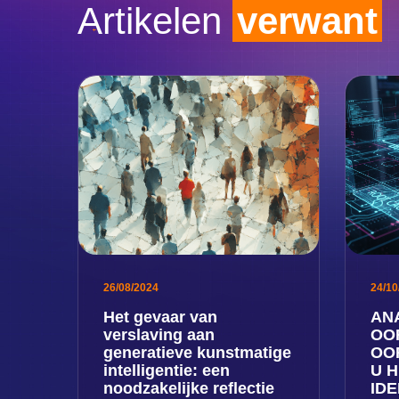
Artikelen
verwant
26/08/2024
24/10
Het gevaar van
AN
verslaving aan
OO
generatieve kunstmatige
OO
intelligentie: een
U 
noodzakelijke reflectie
IDE