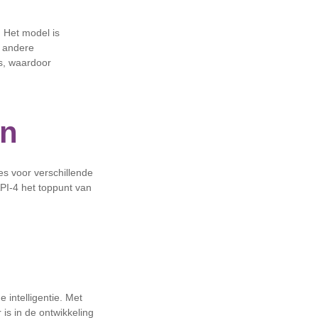
. Het model is
r andere
s, waardoor
en
es voor verschillende
API-4 het toppunt van
 intelligentie. Met
 is in de ontwikkeling