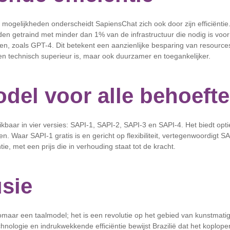
e mogelijkheden onderscheidt SapiensChat zich ook door zijn efficiëntie
en getraind met minder dan 1% van de infrastructuur die nodig is voo
n, zoals GPT-4. Dit betekent een aanzienlijke besparing van resource
en technisch superieur is, maar ook duurzamer en toegankelijker.
del voor alle behoeft
kbaar in vier versies: SAPI-1, SAPI-2, SAPI-3 en SAPI-4. Het biedt opti
. Waar SAPI-1 gratis is en gericht op flexibiliteit, vertegenwoordigt S
ntie, met een prijs die in verhouding staat tot de kracht.
sie
omaar een taalmodel; het is een revolutie op het gebied van kunstmatige
nologie en indrukwekkende efficiëntie bewijst Brazilië dat het koploper