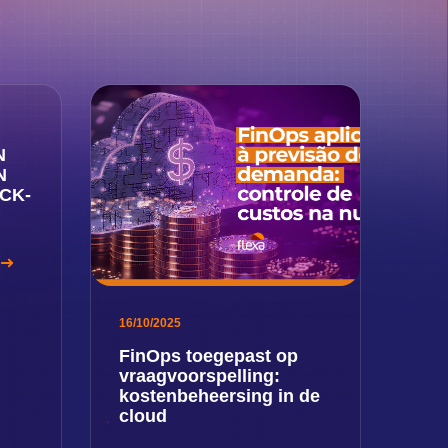
N
N
CK-
16/10/2025
FinOps toegepast op
vraagvoorspelling:
kostenbeheersing in de
cloud