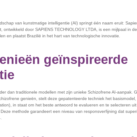
ndschap van kunstmatige intelligentie (AI) springt één naam eruit: Sap
, ontwikkeld door SAPIENS TECHNOLOGY LTDA, is een mijlpaal in de e
en en plaatst Brazilië in het hart van technologische innovatie.
enieën geïnspireerde
tie
er dan traditionele modellen met zijn unieke Schizofrene AI-aanpak. 
hizofrene genieën, stelt deze gepatenteerde techniek het basismodel,
ation), in staat om het beste antwoord te evalueren en te selecteren uit
Deze methode garandeert een niveau van responsverfijning dat superie
.