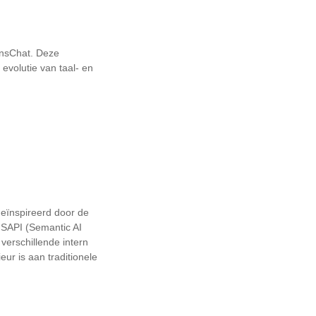
iensChat. Deze
volutie van taal- en
Geïnspireerd door de
 SAPI (Semantic AI
 verschillende intern
ur is aan traditionele