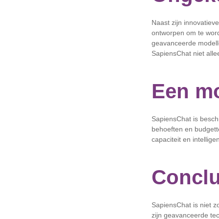
Naast zijn innovatiev
ontworpen om te word
geavanceerde modelle
SapiensChat niet alle
Een mo
SapiensChat is beschi
behoeften en budgetten
capaciteit en intellige
Conclu
SapiensChat is niet z
zijn geavanceerde tech