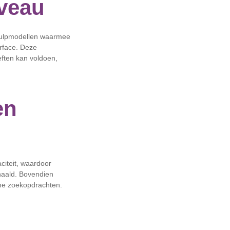
iveau
t hulpmodellen waarmee
rface. Deze
eften kan voldoen,
en
iteit, waardoor
haald. Bovendien
time zoekopdrachten.