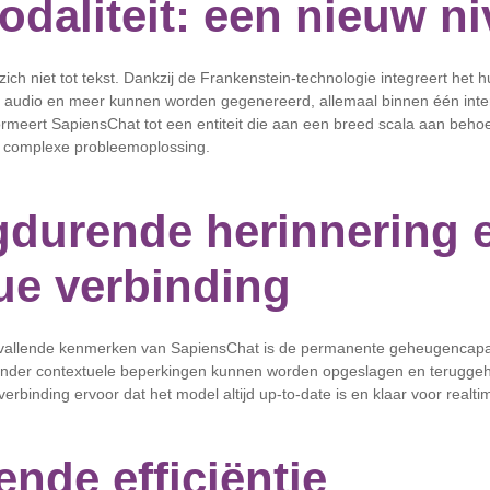
odaliteit: een nieuw n
ich niet tot tekst. Dankzij de Frankenstein-technologie integreert he
s, audio en meer kunnen worden gegenereerd, allemaal binnen één inte
formeert SapiensChat tot een entiteit die aan een breed scala aan beho
ot complexe probleemoplossing.
durende herinnering 
ue verbinding
vallende kenmerken van SapiensChat is de permanente geheugencapac
zonder contextuele beperkingen kunnen worden opgeslagen en terugge
verbinding ervoor dat het model altijd up-to-date is en klaar voor real
nde efficiëntie