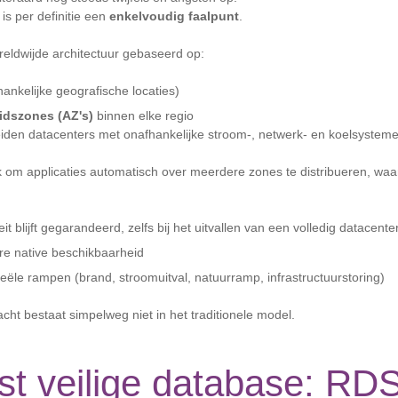
is per definitie een
enkelvoudig faalpunt
.
eldwijde architectuur gebaseerd op:
ankelijke geografische locaties)
idszones (AZ's)
binnen elke regio
iden datacenters met onafhankelijke stroom-, netwerk- en koelsysteme
k om applicaties automatisch over meerdere zones te distribueren, wa
it blijft gegarandeerd, zelfs bij het uitvallen van een volledig datacenter
e native beschikbaarheid
reële rampen (brand, stroomuitval, natuurramp, infrastructuurstoring)
cht bestaat simpelweg niet in het traditionele model.
rst veilige database: RD