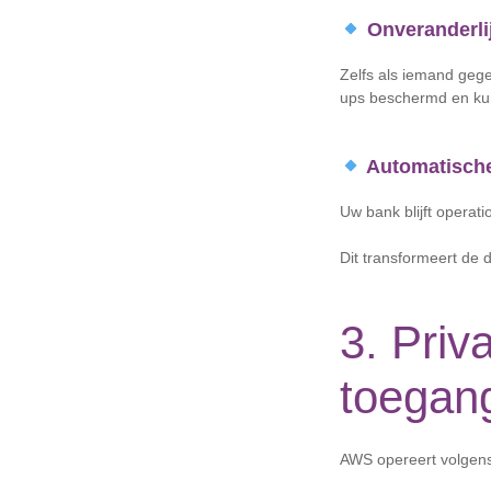
Onveranderli
Zelfs als iemand gege
ups beschermd en kun
Automatische
Uw bank blijft operati
Dit transformeert de
3. Priv
toegan
AWS opereert volgens