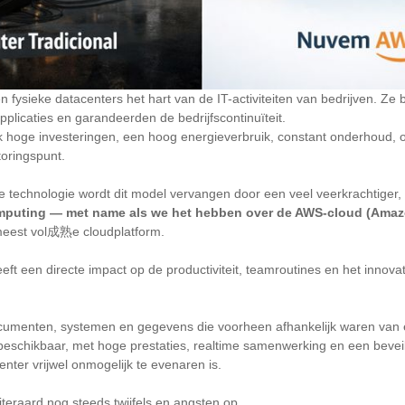
fysieke datacenters het hart van de IT-activiteiten van bedrijven. Ze
plicaties en garandeerden de bedrijfscontinuïteit.
 hoge investeringen, een hoog energieverbruik, constant onderhoud, op
oringspunt.
e technologie wordt dit model vervangen door een veel veerkrachtiger, ve
puting — met name als we het hebben over de AWS-cloud (Amaz
meest vol成熟e cloudplatform.
eft een directe impact op de productiviteit, teamroutines en het innov
cumenten, systemen en gegevens die voorheen afhankelijk waren van 
l beschikbaar, met hoge prestaties, realtime samenwerking en een beveil
enter vrijwel onmogelijk te evenaren is.
iteraard nog steeds twijfels en angsten op.