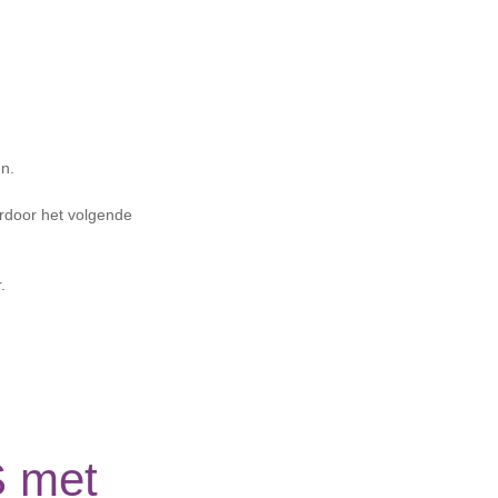
n.
ardoor het volgende
.
S met