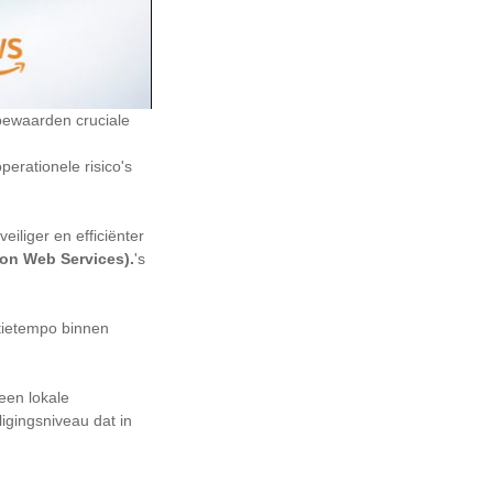
 bewaarden cruciale
erationele risico's
iliger en efficiënter
on Web Services).
's
atietempo binnen
een lokale
igingsniveau dat in