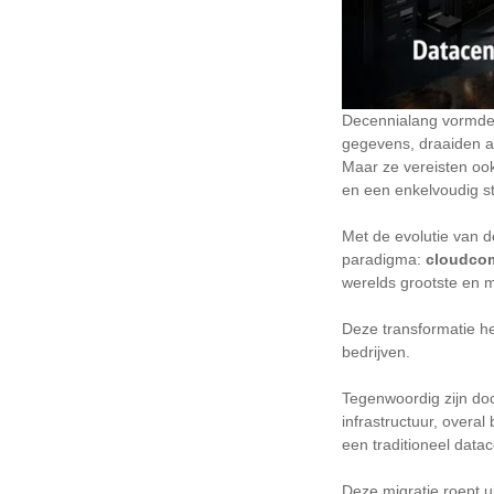
Decennialang vormden 
gegevens, draaiden ap
Maar ze vereisten ook
en een enkelvoudig st
Met de evolutie van d
paradigma:
cloudcom
werelds grootste en 
Deze transformatie he
bedrijven.
Tegenwoordig zijn do
infrastructuur, overa
een traditioneel datac
Deze migratie roept u