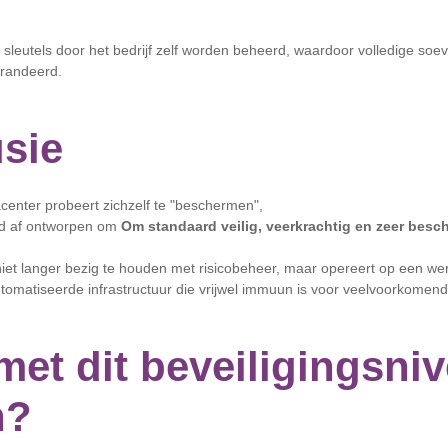
leutels door het bedrijf zelf worden beheerd, waardoor volledige soeve
arandeerd.
sie
acenter probeert zichzelf te "beschermen",
nd af ontworpen om
Om standaard veilig, veerkrachtig en zeer beschi
 niet langer bezig te houden met risicobeheer, maar opereert op een wer
tomatiseerde infrastructuur die vrijwel immuun is voor veelvoorkomend
 met dit beveiligingsni
n?