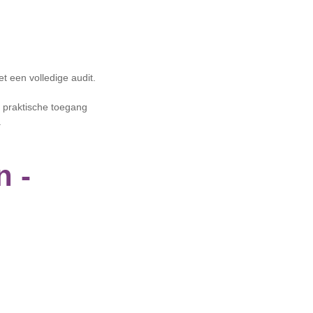
et een volledige audit.
n praktische toegang
.
n -