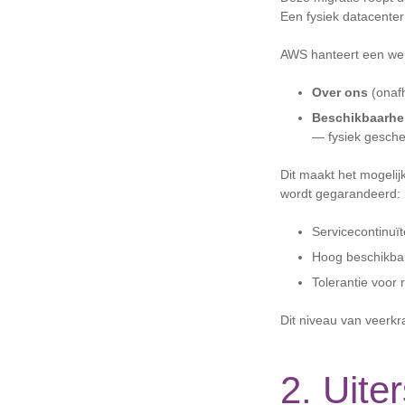
Een fysiek datacenter 
AWS hanteert een wer
Over ons
(onafh
Beschikbaarhe
— fysiek gesche
Dit maakt het mogelij
wordt gegarandeerd:
Servicecontinuïte
Hoog beschikbar
Tolerantie voor 
Dit niveau van veerkra
2. Uite