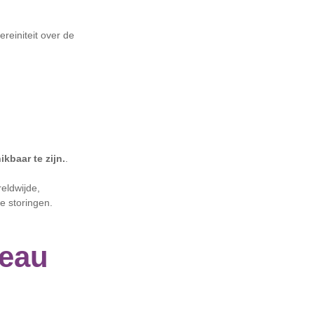
reiniteit over de
kbaar te zijn.
.
eldwijde,
e storingen.
veau