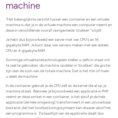
machine
“Het belangrijkste verschil tussen een container en een virtuele
machine is dat je in de virtuele machine een computer neemt en
deze in verschillende vooraf vastgestelde 'stukken' 'snijdt'.
Je hebt dus bijvoorbeeld een server met vier CPU's en 16
gigabyte RAM. Je kunt daar vier servers maken met een enkele
CPU en 4 gigabyte RAM.
Sommige virtualisatietechnologieën stellen u zelfs in staat om
te veel te gebruiken: de machine opdelen in 'brokken' die groter
zijn dan de som van de totale machine. Dat is het min of meer: ​​
u deelt de machine.
In de container gebruik je de CPU zelf en de kernel die al op je
machine draait. Wanneer je bijvoorbeeld een applicatie in PHP
neemt en deze omzet in een container, is het alsof je de hele
applicatie (de hele omgeving) transformeert in een uitvoerbaar
bestand, dat het hostbesturingssysteem kan draaien alsof het
een programma is . De laadtijd van de applicatie daalt dus