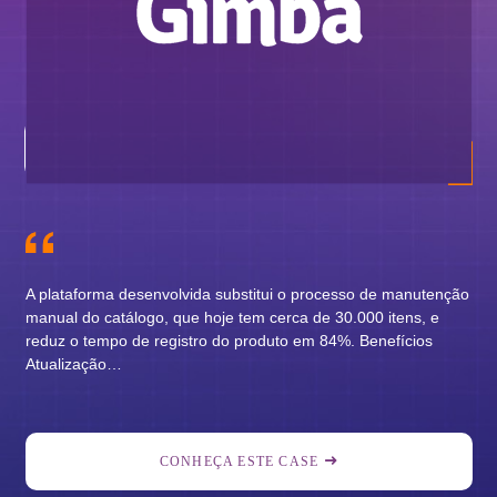
A I
uti
mig
En
A plataforma desenvolvida substitui o processo de manutenção
manual do catálogo, que hoje tem cerca de 30.000 itens, e
reduz o tempo de registro do produto em 84%. Benefícios
Atualização…
CONHEÇA ESTE CASE