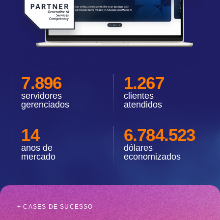
7.896
1.267
servidores
clientes
gerenciados
atendidos
14
6.784.523
anos de
dólares
mercado
economizados
+ CASES DE SUCESSO