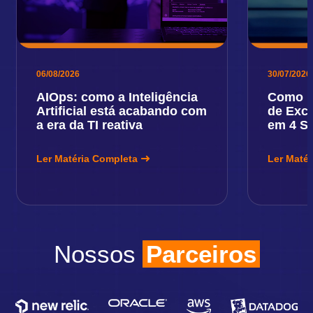
06/08/2026
30/07/2026
AIOps: como a Inteligência
Como E
Artificial está acabando com
de Exce
a era da TI reativa
em 4 S
Ler Matéria Completa
Ler Maté
Nossos
Parceiros