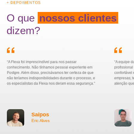
+ DEPOIMENTOS
O que
nossos clientes
dizem?
“A Flexa foi imprescindível para nos passar
“A equipe d
conhecimento. Não tínhamos pessoal experiente em
profissiona
Postgre. Além disso, precisávamos ter certeza de que
confortável
não teríamos indisponibilidades durante o processo, e
empresas; t
os especialistas da Flexa nos deram essa segurança.”
atenção qu
Saipos
Eric Alves