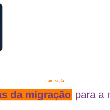
+ MIGRAÇÃO
as da migração
para a