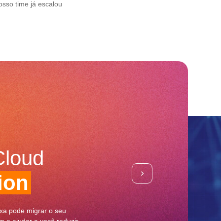
sso time já escalou
Cloud
ion
xa pode migrar o seu