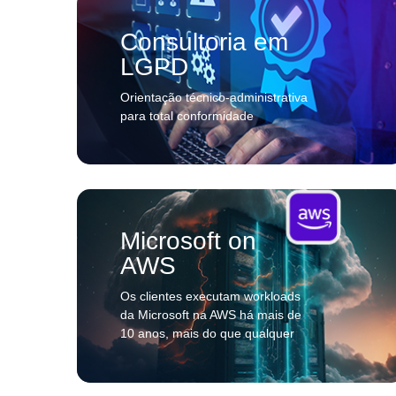
Consultoria em
LGPD
Orientação técnico-administrativa
para total conformidade
Microsoft on
AWS
Os clientes executam workloads
da Microsoft na AWS há mais de
10 anos, mais do que qualquer