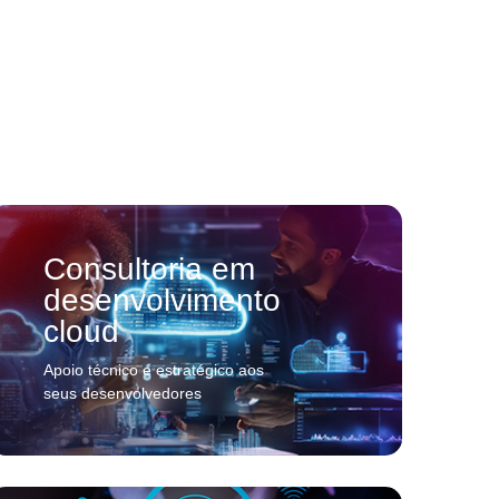
Consultoria em
desenvolvimento
cloud
Apoio técnico e estratégico aos
seus desenvolvedores