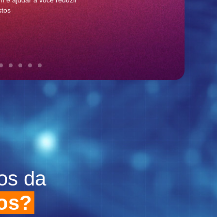
 e ajudar a você reduzir
stos
os da
ros?