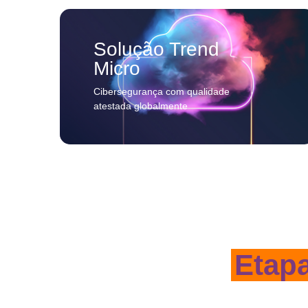
Solução Trend
Micro
Cibersegurança com qualidade
atestada globalmente
Etap