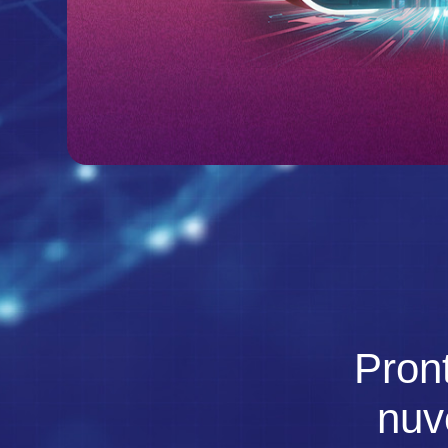
Pron
nu