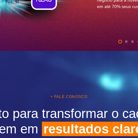
negócio para a nuvem
em até 70% seus cu
+ FALE CONOSCO
to para transformar o ca
vem em
resultados cla