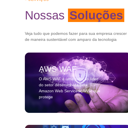
Nossas
Soluções
Veja tudo que podemos fazer para sua empresa crescer
de maneira sustentável com amparo da tecnologia
AWS WAF
O AWS WAF é uma solução líder
do setor desenvolvida pela
Amazon Web Services (AWS) que
protege