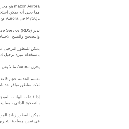
مما يعني أنه يمكن استخد
MySQL في Aurora مع الحد الأدنى من التغييرات أو بدونها.
والتصحيح والنسخ الاحتيا
باستخدام ميزة ترحيل DB Snapshot في RDS. يستغرق ترحيل البيانات عادةً ساعة.
يخزن Aurora ما لا يقل عن 10 جيجابايت ويتوسع تلقائيًا إلى 64 تيرابايت كحد أقصى.
ثلاث مناطق توافر خدمات AWS (AZs
بالتصحيح الذاتي ، مما يعن
في نفس مساحة التخزين مع مثيل  Cloud (EC2