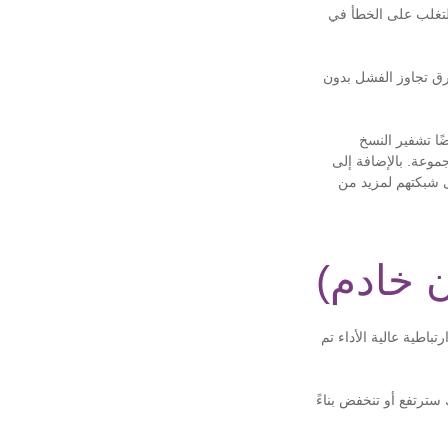
يساعد في التغلب على الخطأ في
احدة ؛ يستغرق تجاوز الفشل بدون
 البيانات أثناء نقلها عبر AWS Key Management Service. يتم أيضًا تشفير النسخ
جموعة. بالإضافة إلى
عدة بيانات على شبكتهم لمزيد من
ب من Amazon Aurora ، وهو قاعدة بيانات ارتباطية عالية الأداء تم
A لأن قاعدة البيانات الخاصة بك سترتفع أو تنخفض بناءً