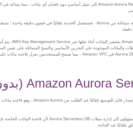
يمكن ترقية نسخة Amazon Aurora Replica إلى مثيل أساسي دون فقدان أي بيانات ، مما 
سي.
إذا قام مطور بعمل نسخة متماثلة من Aurora ، فستفشل الخدمة تلقائيًا في غضون دقيقة و
للأمان ، تقوم Amazon Aurora بتشفير
للقطات والبيانات الموجودة على التخزين الأساسي والنسخ المتماثلة على نفس الم
ذلك ، يتم إنشاء مثيلات Aurora DB في Amazon VPC ، مما يسمح للمستخدمين بعزل قا
Amazon Aurora  (بدون خادم)
Aurora Serverless هو إصدار قابل للتوسيع تلقائيًا عند الطل
باستخدامه ، لا يحتاج المسؤولون إلى إدارة مثيلات urora Serverless DB
 تلقائيًا عند الحاجة.