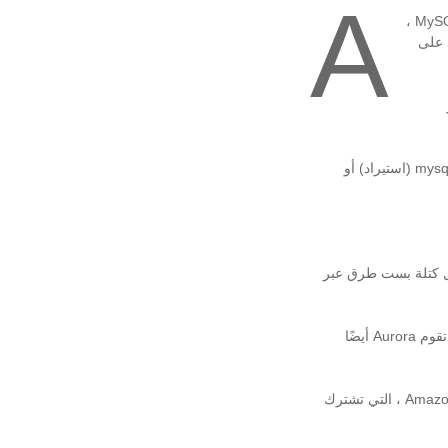
A
mazon Aurora هو محرك قاعدة بيانات علائقية من Amazon Web Services (AWS). إنه متوافق مع MySQL ،
 على
يمكن للمطور الترحيل من وإلى قواعد بيانات MySQL باستخدام أدوات mysqldump (تصدير) واستيراد mysql (استيراد) أو
لفة. يتم نسخ كل كتلة بست طرق عبر
إذا فشلت البيانات الموجودة في أحد مناطق AZ ، يحاول Aurora استرداد البيانات في منطقة AZ أخرى. تقوم Aurora أيضًا
يمكن للمطور زيادة الموارد المخصصة لمثيل قاعدة بيانات وتحسين الإتاحة من خلال Amazon Aurora Replicas ، التي تشترك