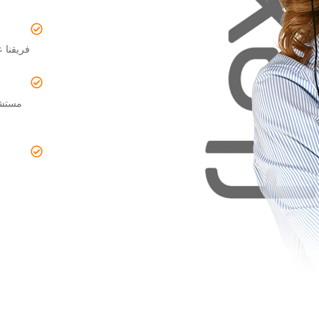
فريقنا 
مستشا
ن