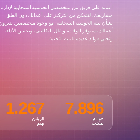
اعتمد على فريق من متخصصي الحوسبة السحابية لإدارة
مشاريعك، لتتمكن من التركيز على أعمالك دون القلق
بشأن بيئة الحوسبة السحابية. مع وجود متخصصين يديرون
أعمالك، ستوفر الوقت، وتقلل التكاليف، وتحسن الأداء،
وتجني فوائد عديدة للبنية التحتية.
1.267
7.896
خوادم
الزبائن
تمكنت
يهتم