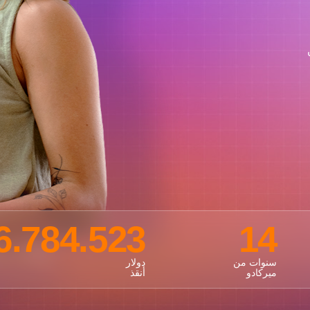
6.784.523
14
سنوات من
دولار
ميركادو
أنقذ