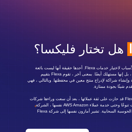
هل تختار فليكسا؟
هناك الكثير من الأسباب لاختيار خدمات Flexa. أحدها حقيقة أنها ليست بائعة
للمنتجات فحسب ، بل إنها مستهلك أيضًا. بمعنى آخر ، تقوم Flexa بتقييم
إنشاء شراكة لإدراج منتج معين في محفظتها. وبالتالي ، فهي
دم شيئًا بجودة ممتازة.
لا عجب في أن Flexa قد حازت على ثقة عملائها ، بعد أن سعت وراءها شركات
من أكثر القطاعات تنوعًا وحتى خدمة عملاء AWS Amazon نفسها ، الشركة
الرائدة عالميًا في الحوسبة السحابية. تشير أمازون نفسها إلى شركة Flexa