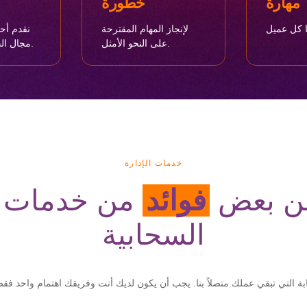
مهارة
خطورة
لإنجاز المهام المقترحة
نقدم أح
على النحو الأمثل.
مجال الحوسبة السحابية.
خدمات الإدارة
ن بعض
فوائد
من خدمات ف
السحابية
بة التي تبقي عملك متصلاً بنا. يجب أن يكون لديك أنت وفريقك اهتمام واحد فق