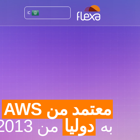
Arabic
معتمد من AWS
و
به
دوليا
من 2013