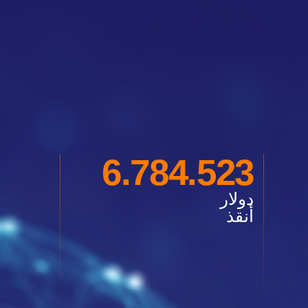
6.784.523
دولار
أنقذ