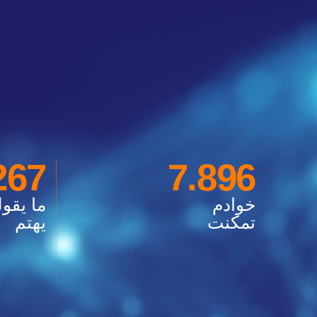
267
7.896
خوادم
ما يقول
تمكنت
يهتم