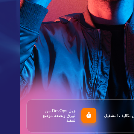
نزيل DevOps من
تكاليف التشغيل
الورق ونضعه موضع
التنفيذ