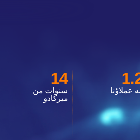
14
1.
ه عملاؤنا
سنوات من
ميركادو