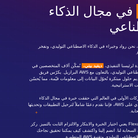
في مجال الذكاء
ناعي
في Flexa Cloud، نحن رواد وخبراء في الذكاء الاصطناعي التوليدي، ونفخر
ة لرئيسنا التنفيذي،
ديفيد بيتي،
نُمكّن آلاف المتخصصين في
مجال الذكاء الاصطناعي التوليدي، بالتعاون مع AWS البرازيل. يكرّس فريق
يم حلول مبتكرة تُحوّل البيانات إلى معلومات قيّمة، مما يُحسّن
ت الاستراتيجية.
كات الأولى في العالم التي حققت خبرة في مجال الذكاء
الاصطناعي التوليدي على AWS، فإننا نقدم دعمًا شاملاً لترحيل التطبيقات وتحديثها
ابة.
إن اختيار Flexa Cloud يعني اختيار الخبرة والابتكار والالتزام الثابت بالتميز. ركز
لسحابة لنا. انضم إلينا واكتشف كيف يمكننا تحقيق نجاحك
اعي التوليدي وتقنية AWS المتطورة.