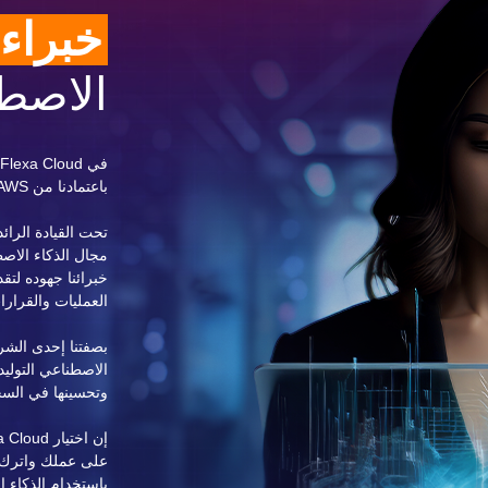
خبراء
الاصط
باعتمادنا من AWS.
تحت القيادة الرائد
خبرائنا جهوده لتقد
العمليات والقرارا
بصفتنا إحدى الشر
وتحسينها في السح
على عملك واترك ا
باستخدام الذكاء الاصطن