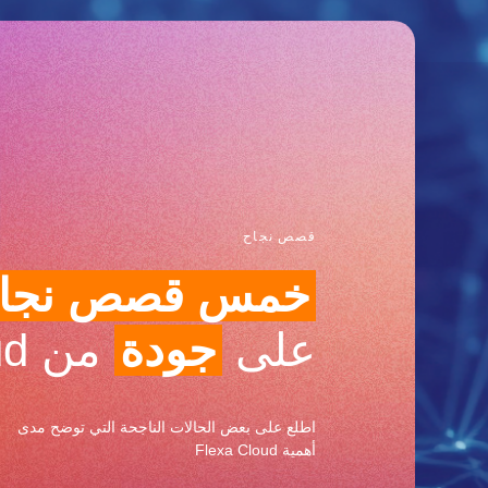
قصص نجاح
خمس قصص نجا
على
جودة
من Flexa Cloud
اطلع على بعض الحالات الناجحة التي توضح مدى
أهمية Flexa Cloud