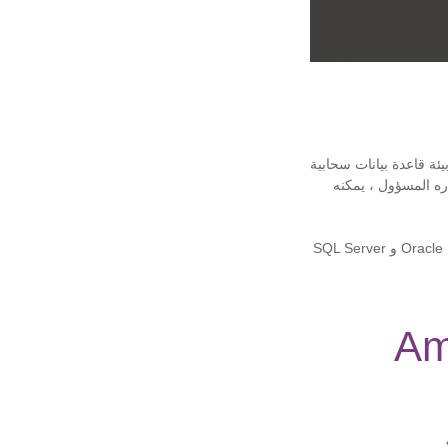
حذفه ، وهو عبارة عن بيئة قاعدة بيانات سحابية
اره المسؤول ، يمكنه
تحدد Amazon RDS كل عميل بإجمالي 40 مثيل DB لكل حساب. تفرض AWS قيودًا إضافية على مثيلات Oracle و SQL Server