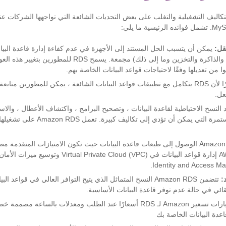
RD لتقليل التكاليف التشغيلية والتغلب على بعض التحديات الشائعة التي تواجهها الشركات 
قل:
يمكن أن يتسبب الحل المستند إلى الأجهزة في عدم كفاءة إدارة قاعدة البيان
المعالجة المركزية والذاكرة والتخزين وما إلى ذلك) مجمعة. يسمح
من تعديلها وفقًا لاحتياجات قواعد البيانات الخاصة بهم.
نظرًا لأن RDS يتكامل مع تطبيقات قواعد البيانات الشائعة ، يمكن للمطورين متا
عل.
 النسخ الاحتياطية لقاعدة البيانات ، وتصحيح البرامج ، واكتشاف الأعطال ، والاست
قاعدة البيانات المستمرة التي يمكن أن تؤدي 
Identity and Access M
:
تتضمن Amazon RDS النسخ المتماثل الذي يتيح التوافر العالي في قواعد 
ائي في حالة عدم توفر قاعدة البيانات الأساسية.
تتضمن خيارات تسعير Amazon لـ RDS أسعارًا عند الطلب ومعدلات بالساعة 
اعدة البيانات الخاصة بك