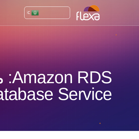
Arabic
Database Service وكيف ت