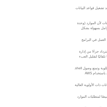
عند تشغيل قواعد البيانات
ات لأن الموارد (وحدة
 RDS للمطورين بتغيير هذه العوامل بسهولة بشكل
بعة العمل في البرامج
رداد جزءًا من إدارة
إلى تكاليف كبيرة. تعمل Amazon RDS على تشغيلها تلقائيًا لتقليل العبء
يقيد Amazon RDS الوصول إلى طبعات قاعدة البيانات حيث تكون الامتيازات المتقدمة مطلوبة وتمنع وصول shell.
يتيح تكاملها مع AWS إدارة قواعد البيانات في Virtual Private Cloud (VPC) وتوسيع ميزات الأمان باستخدام AWS
البيانات ذات الأولوية العالية
مصممة خصيصًا لمتطلبات الموارد