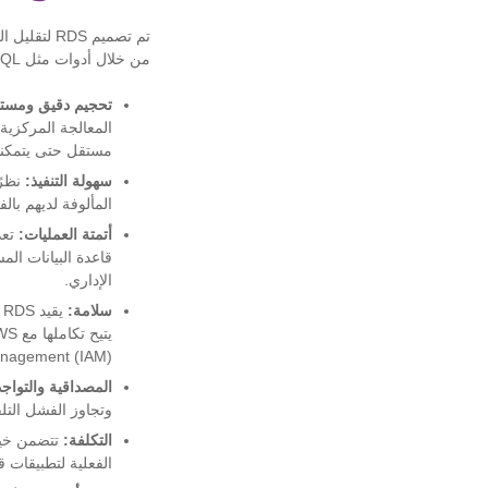
تم تصميم S
من خلال أدوات مثل MySQL. تشمل فوائده الرئيسية ما يلي:
تحجيم دقيق ومست
مستقل حتى يتمكنوا 
سهولة التنفيذ:
المألوفة لديهم بالف
أتمتة العمليات:
تعد
الإداري.
سلامة:
anagement (IAM).
المصداقية والتواجد
وتجاوز الفشل التلق
التكلفة:
الفعلية لتطبيقات ق