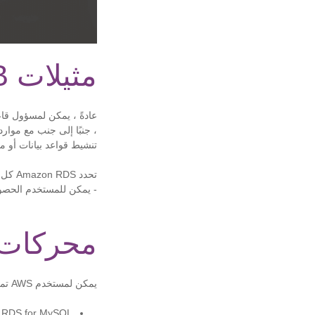
مثيلات Amazon RDS DB
، جنبًا إلى جنب مع موارد
تنشيط قواعد بيانات أو 
- يمكن للمستخدم الحصول على ما ي
محركات قاعد
يمكن لمستخدم AWS تمكين ستة أنواع من محركات قواعد البيانات على Amazon RDS:
RDS for MySQL - متوافق مع نظام إدارة قواعد البيانات الارتباطية مفتوحة المصدر في MySQL ؛