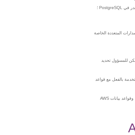
ددة من Oracle Database ، بما في ذلك الإصدارات المتعددة الخاصة
، ويمكن للمسؤول تحديد
 المطور المستخدمة بالفعل مع قواعد
توفر AWS خدمات قواعد بيانات أخرى مثل DynamoDB لـ NoSQL و Amazon Neptune للرسم البياني وقواعد بيانات AWS