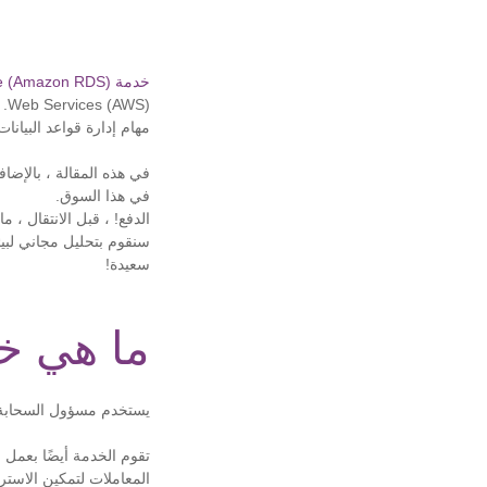
خدمة Amazon Relational Database Service (Amazon RDS)
Web Services (AWS).
مهام إدارة قواعد البيانا
في هذا السوق.
الدفع! ، قبل الانتقال ، ما رأي
سنقوم بتحليل مجاني لبيئ
سعيدة!
ما هي خدمة DS
يستخدم مسؤول السحابة Amazon RDS لتكوين مثيل قاعدة بيانات علائقية وإدارتها وتوسيع نطاقها في الس
المعاملات لتمكين الاسترد