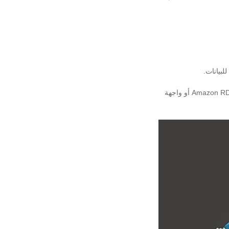
لبيانات.
وعادةً ما يتحكم مستخدمو AWS في Amazon RDS من خلال AWS Management Console أو Amazon RDS APIs أو واجهة