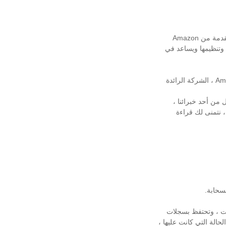
إنها خدمة قواعد بيانات SQL مُدارة مقدمة من Amazon
 وتنظيمها ويساعد في
في هذه المقالة ، بالإضافة إلى فهم مفهوم خدمة قواعد البيانات العلائقية ، سترى كيف تعمل Amazon RDS ، الشركة الرائدة
ن أحد خبرائنا ،
، نتمنى لك قراءة
، وتلتقط لقطة يومية للبيانات ، وتحتفظ بسجلات
حالة التي كانت عليها ،