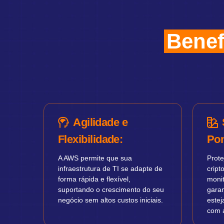
Benef
Agilidade e
Flexibilidade:
Pon
A AWS permite que sua
Prot
infraestrutura de TI se adapte de
cript
forma rápida e flexível,
moni
suportando o crescimento do seu
gara
negócio sem altos custos iniciais.
este
com 