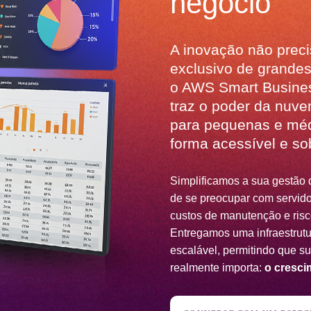
negócio
A inovação não preci
exclusivo de grande
o AWS Smart Busines
traz o poder da nuve
para pequenas e mé
forma acessível e so
Simplificamos a sua gestão 
de se preocupar com servidor
custos de manutenção e risc
Entregamos uma infraestrut
escalável, permitindo que s
realmente importa:
o cresci