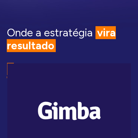
Onde a estratégia
vira
resultado
A I
uti
mig
Ene