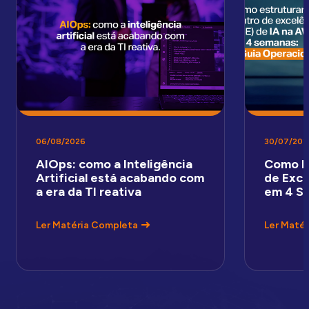
06/08/2026
30/07/202
AIOps: como a Inteligência
Como E
Artificial está acabando com
de Exce
a era da TI reativa
em 4 S
Ler Matéria Completa
Ler Maté