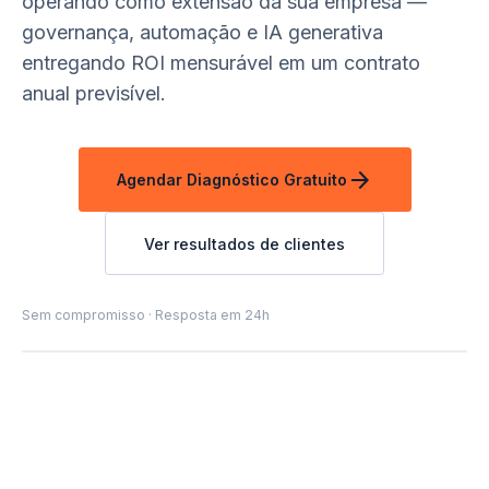
operando como extensão da sua empresa —
governança, automação e IA generativa
entregando ROI mensurável em um contrato
anual previsível.
arrow_forward
Agendar Diagnóstico Gratuito
Ver resultados de clientes
Sem compromisso · Resposta em 24h