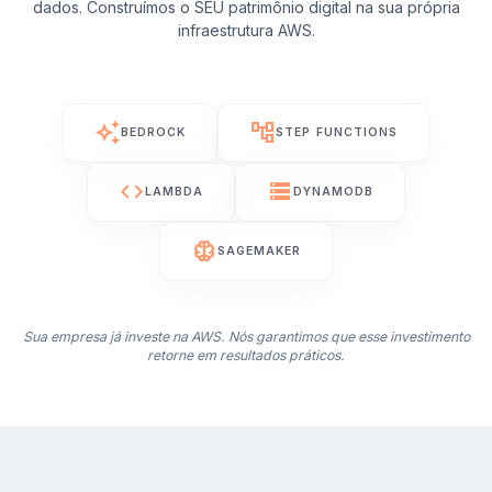
dados. Construímos o SEU patrimônio digital na sua própria
infraestrutura AWS.
auto_awesome
account_tree
BEDROCK
STEP FUNCTIONS
code
storage
LAMBDA
DYNAMODB
neurology
SAGEMAKER
Sua empresa já investe na AWS. Nós garantimos que esse investimento
retorne em resultados práticos.