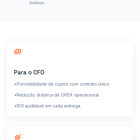
balanço.
payments
Para o CFO
•
Previsibilidade de custos com contrato único.
•
Redução drástica de OPEX operacional.
•
ROI auditável em cada entrega.
settings_suggest