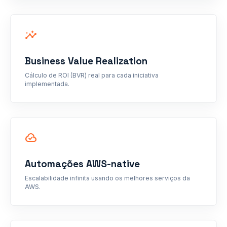
insights
Business Value Realization
Cálculo de ROI (BVR) real para cada iniciativa
implementada.
cloud_done
Automações AWS-native
Escalabilidade infinita usando os melhores serviços da
AWS.