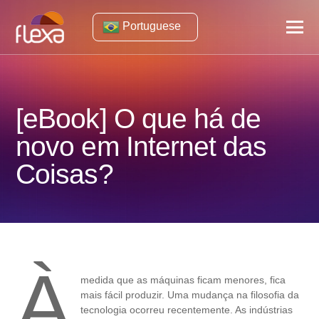
Portuguese
[eBook] O que há de
novo em Internet das
Coisas?
À
medida que as máquinas ficam menores, fica
mais fácil produzir. Uma mudança na filosofia da
tecnologia ocorreu recentemente. As indústrias