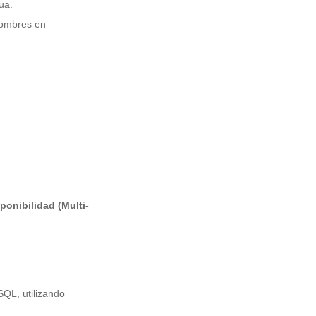
ua.
ombres en
sponibilidad (Multi-
SQL, utilizando