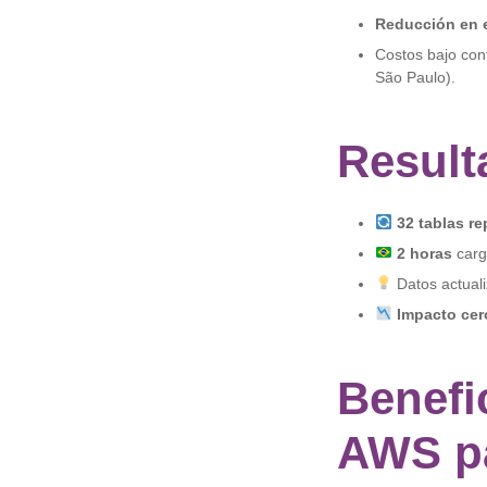
Reducción en e
Costos bajo con
São Paulo).
Result
32 tablas re
2 horas
carga
Datos actual
Impacto cer
Benefi
AWS p