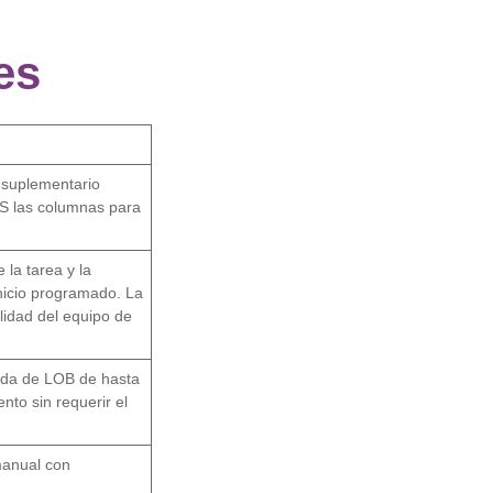
es
 suplementario
AS las columnas para
 la tarea y la
nicio programado. La
lidad del equipo de
tada de LOB de hasta
nto sin requerir el
anual con