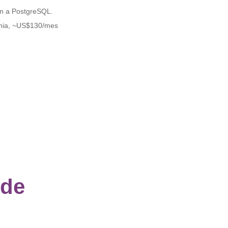
ron a PostgreSQL.
inia, ~US$130/mes
 de