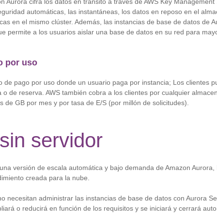
n Aurora cifra los datos en tránsito a través de AWS Key Management
seguridad automáticas, las instantáneas, los datos en reposo en el al
icas en el mismo clúster. Además, las instancias de base de datos de 
e permite a los usuarios aislar una base de datos en su red para may
o por uso
o de pago por uso donde un usuario paga por instancia; Los clientes p
o de reserva. AWS también cobra a los clientes por cualquier almacen
 de GB por mes y por tasa de E/S (por millón de solicitudes).
sin servidor
 una versión de escala automática y bajo demanda de Amazon Aurora, 
ndimiento creada para la nube.
o necesitan administrar las instancias de base de datos con Aurora Se
iará o reducirá en función de los requisitos y se iniciará y cerrará a