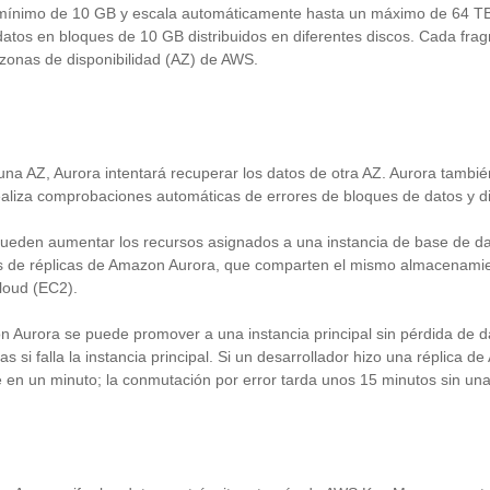
ínimo de 10 GB y escala automáticamente hasta un máximo de 64 TB. 
tos en bloques de 10 GB distribuidos en diferentes discos. Cada frag
 zonas de disponibilidad (AZ) de AWS.
n una AZ, Aurora intentará recuperar los datos de otra AZ. Aurora tambi
realiza comprobaciones automáticas de errores de bloques de datos y d
pueden aumentar los recursos asignados a una instancia de base de da
vés de réplicas de Amazon Aurora, que comparten el mismo almacenamie
loud (EC2).
 Aurora se puede promover a una instancia principal sin pérdida de d
las si falla la instancia principal. Si un desarrollador hizo una réplica de
 en un minuto; la conmutación por error tarda unos 15 minutos sin una 