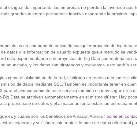
nal es igual de importante: las empresas no pierden la inversión que 
s más grandes mientras permanece inactiva esperando la próxima imp
ndpoints es un componente crítico de cualquier proyecto de big data, 
s de datos y la información de usuario expuesta que a menudo se vende
d está experimentando con proyectos de Big Data con materiales o 
no anunciado, y los datos son pirateados y expuestos, esto podría ser
gías como el aislamiento de la red, el cifrado en reposo mediante el cif
ransmisión de datos mediante SSL. También es importante tener en cue
 para el almacenamiento, este servicio también es muy seguro: los d
o Big Data se archivan automáticamente en el mismo clúster. Hay poca
o la propia base de datos y el almacenamiento están tan estrechament
ué es y cuáles son los beneficios de Amazon Aurora?
ponte en contac
uestros expertos y ver cómo este motor de base de datos relacional p