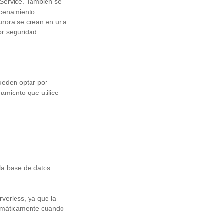
 Service. También se
macenamiento
Aurora se crean en una
or seguridad.
ueden optar por
amiento que utilice
la base de datos
rverless, ya que la
utomáticamente cuando