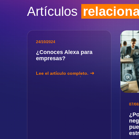
Artículos
relacion
24/10/2024
¿Conoces Alexa para
empresas?
Lee el artículo completo.
07/08
¿Po
neg
pue
est