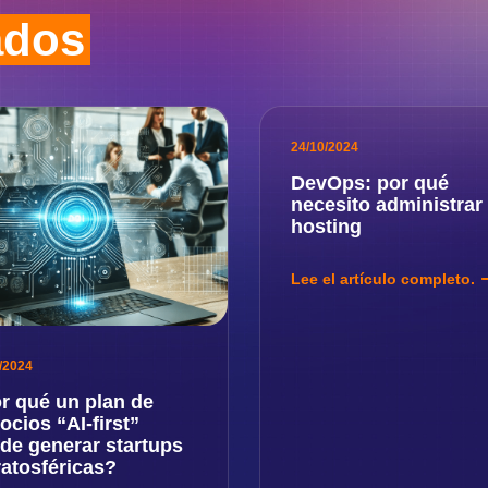
ados
24/10/2024
DevOps: por qué
necesito administrar
hosting
Lee el artículo completo.
/2024
r qué un plan de
ocios “AI-first”
de generar startups
ratosféricas?