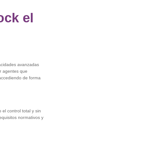
ck el
pacidades avanzadas
r agentes que
 accediendo de forma
l control total y sin
equisitos normativos y