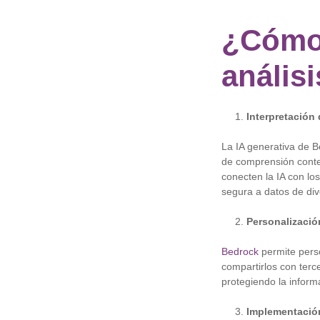
¿Cómo
anális
Interpretación
La IA generativa de 
de comprensión conte
conecten la IA con l
segura a datos de div
Personalizació
Bedrock
permite perso
compartirlos con terc
protegiendo la inform
Implementación