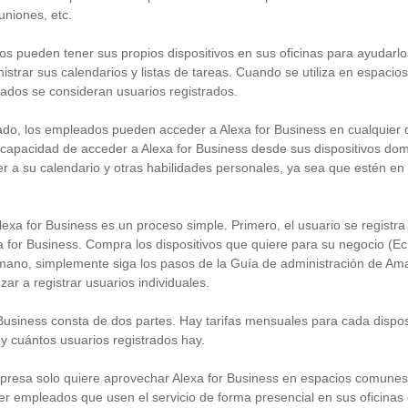
uniones, etc.
s pueden tener sus propios dispositivos en sus oficinas para ayudarlo
nistrar sus calendarios y listas de tareas. Cuando se utiliza en espaci
eados se consideran usuarios registrados.
do, los empleados pueden acceder a Alexa for Business en cualquier di
 capacidad de acceder a Alexa for Business desde sus dispositivos dom
 a su calendario y otras habilidades personales, ya sea que estén en 
lexa for Business es un proceso simple. Primero, el usuario se registra
a for Business. Compra los dispositivos que quiere para su negocio (E
 mano, simplemente siga los pasos de la Guía de administración de Am
zar a registrar usuarios individuales.
 Business consta de dos partes. Hay tarifas mensuales para cada dispo
 y cuántos usuarios registrados hay.
mpresa solo quiere aprovechar Alexa for Business en espacios comune
er empleados que usen el servicio de forma presencial en sus oficinas