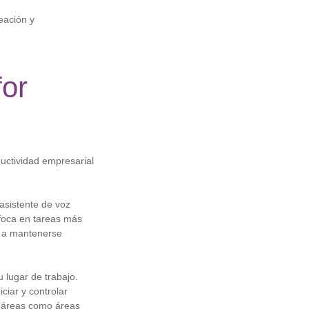
eación y
for
ductividad empresarial
asistente de voz
nfoca en tareas más
s a mantenerse
 lugar de trabajo.
ciar y controlar
s áreas como áreas