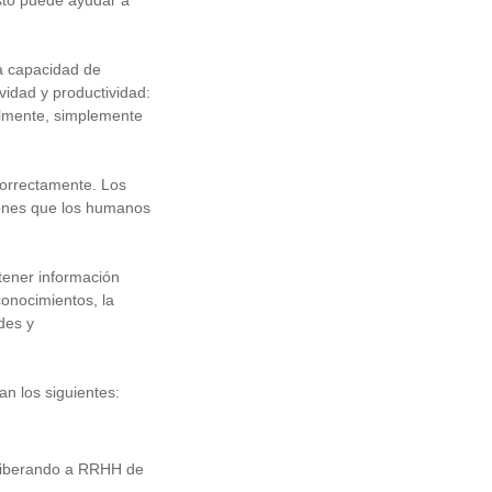
sto puede ayudar a
la capacidad de
vidad y productividad:
almente, simplemente
correctamente. Los
rones que los humanos
tener información
conocimientos, la
des y
an los siguientes:
, liberando a RRHH de