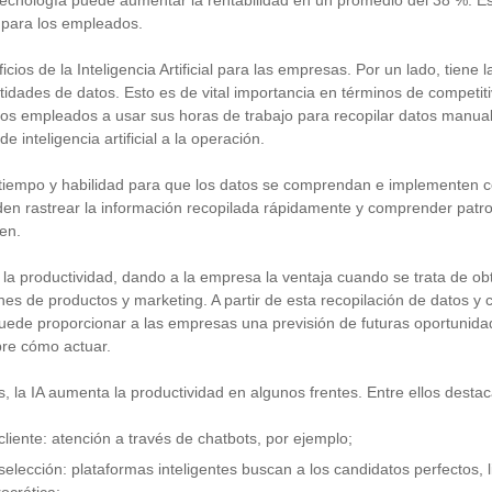
 tecnología puede aumentar la rentabilidad en un promedio del 38 %. E
o para los empleados.
ios de la Inteligencia Artificial para las empresas. Por un lado, tiene 
tidades de datos. Esto es de vital importancia en términos de competiti
 los empleados a usar sus horas de trabajo para recopilar datos manu
e inteligencia artificial a la operación.
tiempo y habilidad para que los datos se comprendan e implementen 
en rastrear la información recopilada rápidamente y comprender pat
en.
a productividad, dando a la empresa la ventaja cuando se trata de ob
nes de productos y marketing. A partir de esta recopilación de datos y 
al puede proporcionar a las empresas una previsión de futuras oportunida
re cómo actuar.
, la IA aumenta la productividad en algunos frentes. Entre ellos destac
 cliente: atención a través de chatbots, por ejemplo;
selección: plataformas inteligentes buscan a los candidatos perfectos