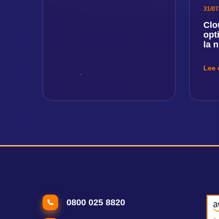
31/07
Clo
opt
la 
Lee 
0800 025 8820