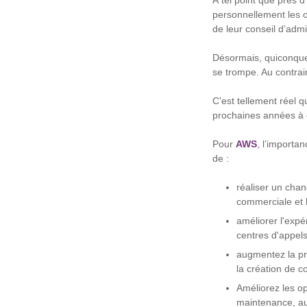
À tel point que près d
personnellement les ou
de leur conseil d’adm
Désormais, quiconque
se trompe. Au contrair
C'est tellement réel q
prochaines années à 
Pour
AWS
, l’importa
de :
réaliser un chan
commerciale et la
améliorer l'expér
centres d'appels
augmentez la pro
la création de c
Améliorez les o
maintenance, au 