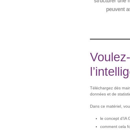
structurer une 
peuvent as
Voulez-
l’intell
Téléchargez dès maint
données et de statist
Dans ce matériel, vou
le concept d’IA 
comment cela fo