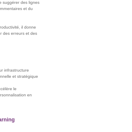
e suggérer des lignes
commentaires et du
ductivité, il donne
r des erreurs et des
r infrastructure
onnelle et stratégique
célère le
rsonnalisation en
arning