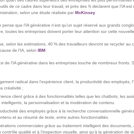
’un quart des cadres supérieurs des entreprises les plus performantes d
tils de ce cadre dans leur travail, et près des ⅕ déclarent que l’IA est d
inistration, selon une étude réalisée par
McKinsey
.
 pense que l’IA générative n’est qu’un sujet réservé aux grands cong
e, toutes les entreprises doivent porter leur attention sur cette nouvelle
ue, selon les estimations, 40 % des travailleurs devront se recycler au c
cause de l'IA, selon
IBM
.
nce de l’IA générative dans les entreprises touche de nombreux fronts. Su
gement radical dans l'expérience client, la productivité des employés, l'e
 créativité ;
ience client grâce à des fonctionnalités telles que les chatbots, les assis
 intelligents, la personnalisation et la modération de contenu.
ductivité des employés grâce à la recherche conversationnelle générat
ontenu et au résumé de texte, entre autres fonctionnalités.
pérations commerciales grâce au traitement intelligent des documents, 
contrôle qualité et à l’inspection visuelle, ainsi qu’à la génération de