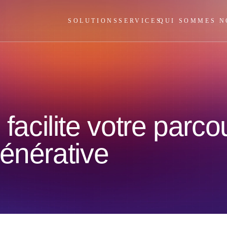
SOLUTIONS
SERVICES
QUI SOMMES N
cilite votre parcou
énérative