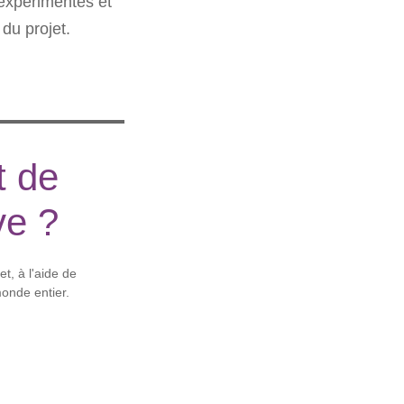
 expérimentés et
du projet.
t de
ve ?
t, à l'aide de
onde entier.