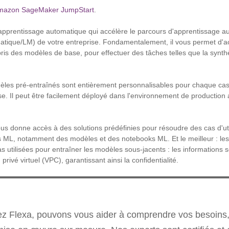
mazon SageMaker JumpStart
.
 d'apprentissage automatique qui accélère le parcours d'apprentissage 
atique/LM) de votre entreprise. Fondamentalement, il vous permet d'
ris des modèles de base, pour effectuer des tâches telles que la synthès
dèles pré-entraînés sont entièrement personnalisables pour chaque cas d
se. Il peut être facilement déployé dans l'environnement de production a
ous donne accès à des solutions prédéfinies pour résoudre des cas d'uti
ts ML, notamment des modèles et des notebooks ML. Et le meilleur : l
as utilisées pour entraîner les modèles sous-jacents : les informations 
privé virtuel (VPC), garantissant ainsi la confidentialité.
hez Flexa, pouvons vous aider à comprendre vos besoins, à