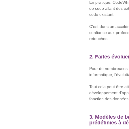
En pratique, CodeWhis
de code allant des ex
code existant.
C'est donc un accélér
confiance aux profess
retouches.
2. Faites évolu
Pour de nombreuses en
informatique, l’évolut
Tout cela peut être a
développement d'appli
fonction des données 
3. Modèles de b
prédéfinies à d