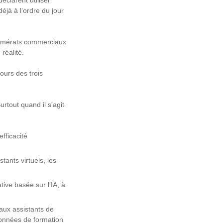
éclarent utiliser
éjà à l’ordre du jour
lomérats commerciaux
 réalité.
ours des trois
rtout quand il s'agit
fficacité
tants virtuels, les
ive basée sur l'IA, à
aux assistants de
 données de formation