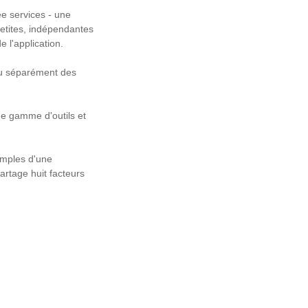
ée services - une
petites, indépendantes
 l'application.
nu séparément des
ge gamme d'outils et
emples d'une
partage huit facteurs