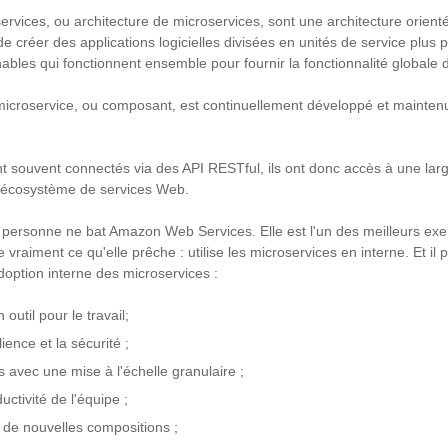
ervices, ou architecture de microservices, sont une architecture orient
e créer des applications logicielles divisées en unités de service plus 
ables qui fonctionnent ensemble pour fournir la fonctionnalité globale de
icroservice, ou composant, est continuellement développé et mainte
t souvent connectés via des API RESTful, ils ont donc accès à une lar
e écosystème de services Web.
 personne ne bat Amazon Web Services. Elle est l'un des meilleurs ex
e vraiment ce qu'elle prêche : utilise les microservices en interne. Et il 
doption interne des microservices :
 outil pour le travail;
lience et la sécurité ;
s avec une mise à l'échelle granulaire ;
uctivité de l'équipe ;
 de nouvelles compositions ;