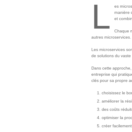
L
es micros
manière d
et combin
Chaque m
autres microservices.
Les microservices son
de solutions du vast
Dans cette approche,
entreprise qui pratiqu
clés pour sa propre a
choisissez le bon
améliorer la rési
des coûts réduit
optimiser la prod
créer facilement