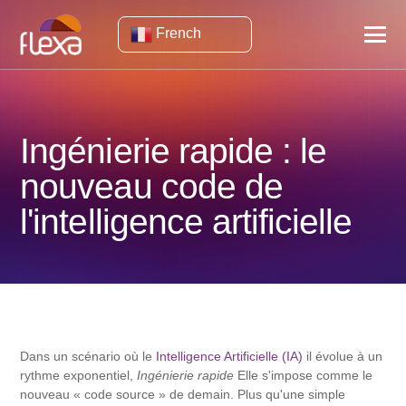
French
Ingénierie rapide : le
nouveau code de
l'intelligence artificielle
Dans un scénario où le
Intelligence Artificielle (IA)
il évolue à un
rythme exponentiel,
Ingénierie rapide
Elle s'impose comme le
nouveau « code source » de demain. Plus qu'une simple