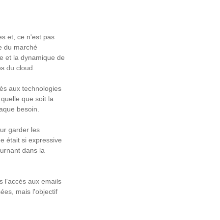
 et, ce n'est pas
le du marché
ise et la dynamique de
és du cloud.
ccès aux technologies
quelle que soit la
haque besoin.
our garder les
 était si expressive
ournant dans la
s l'accès aux emails
es, mais l'objectif