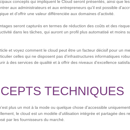
ncipaux concepts qui impliquent le Cloud seront présentés, ainsi que le
ontrer aux administrateurs et aux entrepreneurs qu'il est possible d'acc
ue et d'offrir une valeur différenciée aux domaines d'activité.
antages seront capturés en termes de réduction des coûts et des risque
uctivité dans les tâches, qui auront un profil plus automatisé et moins 
rticle et voyez comment le cloud peut être un facteur décisif pour un m
rticulier celles qui ne disposent pas d'infrastructures informatiques rob
ir à des services de qualité et à offrir des niveaux d'excellence satisfai
NCEPTS TECHNIQUES
'est plus un mot à la mode ou quelque chose d'accessible uniquemen
lement, le cloud est un modèle d'utilisation intégrée et partagée des 
sé par les fournisseurs du marché.