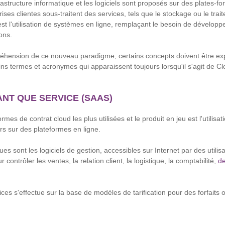
frastructure informatique et les logiciels sont proposés sur des plates-fo
prises clientes sous-traitent des services, tels que le stockage ou le tr
est l'utilisation de systèmes en ligne, remplaçant le besoin de dévelop
ons.
préhension de ce nouveau paradigme, certains concepts doivent être ex
ains termes et acronymes qui apparaissent toujours lorsqu'il s'agit de 
ANT QUE SERVICE (SAAS)
formes de contrat cloud les plus utilisées et le produit en jeu est l'utilis
ers sur des plateformes en ligne.
s sont les logiciels de gestion, accessibles sur Internet par des utilis
contrôler les ventes, la relation client, la logistique, la comptabilité,
d
ces s'effectue sur la base de modèles de tarification pour des forfaits