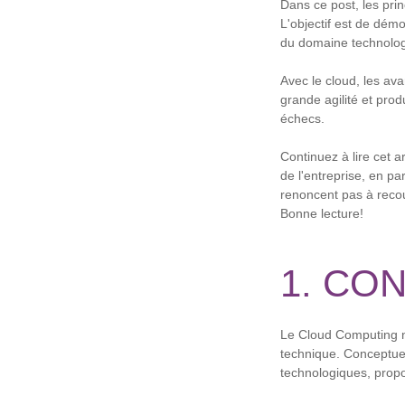
Dans ce post, les pri
L'objectif est de dém
du domaine technologiq
Avec le cloud, les av
grande agilité et prod
échecs.
Continuez à lire cet a
de l'entreprise, en pa
renoncent pas à recour
Bonne lecture!
1. CO
Le Cloud Computing n
technique. Conceptuel
technologiques, propo