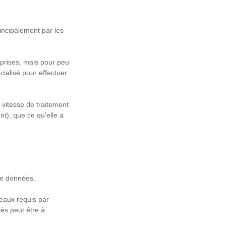
rincipalement par les
eprises, mais pour peu
cialisé pour effectuer
a vitesse de traitement
t), que ce qu'elle a
 de données.
veaux requis par
cès peut être à