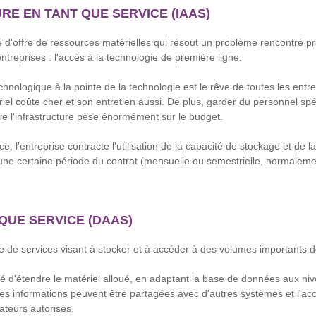
RE EN TANT QUE SERVICE (IAAS)
té d'offre de ressources matérielles qui résout un problème rencontré p
treprises : l'accès à la technologie de première ligne.
chnologique à la pointe de la technologie est le rêve de toutes les entr
riel coûte cher et son entretien aussi. De plus, garder du personnel spé
vre l'infrastructure pèse énormément sur le budget.
e, l'entreprise contracte l'utilisation de la capacité de stockage et de l
'une certaine période du contrat (mensuelle ou semestrielle, normalemen
QUE SERVICE (DAAS)
ture de services visant à stocker et à accéder à des volumes importants
lité d'étendre le matériel alloué, en adaptant la base de données aux ni
 les informations peuvent être partagées avec d'autres systèmes et l'ac
sateurs autorisés.