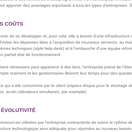
eut apporter des avantages importants à tous les types d'entreprises. S
S COÛTS
soin de se développer et, pour cela, elle a besoin d'une infrastructure
d'éviter les dépenses liées à l'acquisition de nouveaux serveurs, au ma
lèmes techniques (style help-desk) et à l'embauche d'une équipe infor
en parfait état de fonctionnement.
ent nécessaire peut appartenir à des tiers, l'entreprise prend de l'élan
mpte vraiment et les gestionnaires libèrent leur temps pour des questio
à ce qui a été consommé par le client (espace disque pour le stockage de
s, accès utilisateurs simultanés, par exemple).
T ÉVOLUTIVITÉ
ssources utilisées par l'entreprise contractante de suivre le rythme de l'a
tructure technologique sera adéquate pour répondre au nouveau besoin