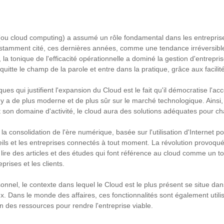
ou cloud computing) a assumé un rôle fondamental dans les entreprises
onstamment cité, ces dernières années, comme une tendance irréversib
, la tonique de l'efficacité opérationnelle a dominé la gestion d'entrepr
quitte le champ de la parole et entre dans la pratique, grâce aux facilit
ques qui justifient l'expansion du Cloud est le fait qu'il démocratise l'a
l y a de plus moderne et de plus sûr sur le marché technologique. Ainsi, 
 et son domaine d'activité, le cloud aura des solutions adéquates pour c
e la consolidation de l'ère numérique, basée sur l'utilisation d'Internet p
ils et les entreprises connectés à tout moment. La révolution provoquée
e lire des articles et des études qui font référence au cloud comme un t
eprises et les clients.
nnel, le contexte dans lequel le Cloud est le plus présent se situe dan
. Dans le monde des affaires, ces fonctionnalités sont également utilisé
tion des ressources pour rendre l'entreprise viable.