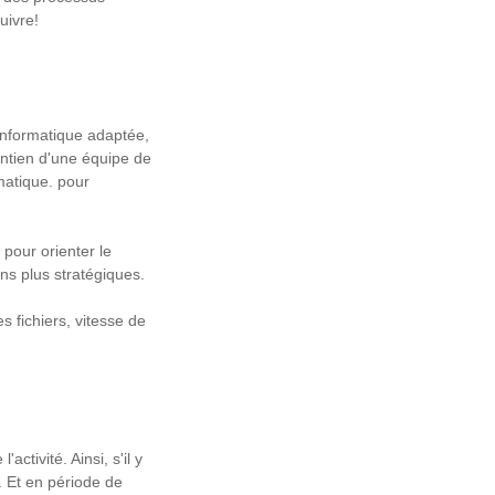
uivre!
 informatique adaptée,
intien d'une équipe de
matique. pour
 pour orienter le
ns plus stratégiques.
s fichiers, vitesse de
ctivité. Ainsi, s'il y
. Et en période de