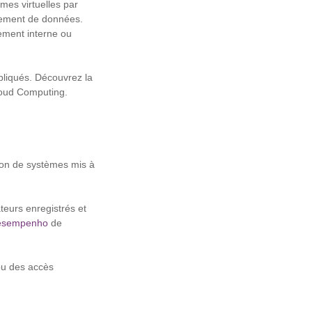
rmes virtuelles par
aitement de données.
pement interne ou
pliqués. Découvrez la
Cloud Computing.
ation de systèmes mis à
ateurs enregistrés et
esempenho
de
 ou des accès