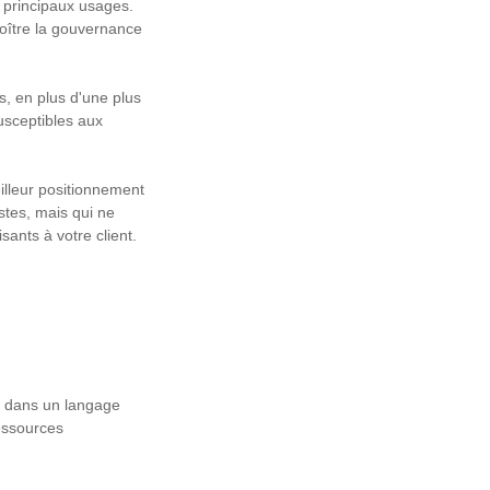
s principaux usages.
roître la gouvernance
s, en plus d'une plus
susceptibles aux
eilleur positionnement
ustes, mais qui ne
sants à votre client.
t dans un langage
ressources