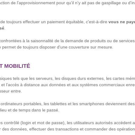
raction de l'approvisionnement pour qu'il n'y ait pas de gaspillage ou d'in
 de toujours effectuer un paiement équitable, c'est-à-dire
vous ne pay
isé
.
confrontées à la saisonnalité de la demande de produits ou de services, 
le permet de toujours disposer d'une couverture sur mesure.
T MOBILITÉ
ques tels que les serveurs, les disques durs externes, les cartes mémo
ne et l'accès à distance aux données et aux systèmes commerciaux enreg
sseur entre.
ordinateurs portables, les tablettes et les smartphones deviennent des o
e lieu et de temps dans le passé.
s contrôlé (login et mot de passe), les utilisateurs autorisés accèdent
er des données, effectuer des transactions et commander des opératio