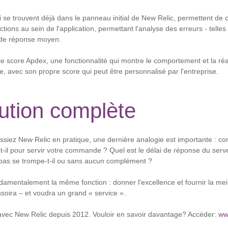
ui se trouvent déjà dans le panneau initial de New Relic, permettent de
tions au sein de l'application, permettant l'analyse des erreurs - telles
s de réponse moyen.
le score Apdex, une fonctionnalité qui montre le comportement et la réact
te, avec son propre score qui peut être personnalisé par l'entreprise.
ution complète
siez New Relic en pratique, une dernière analogie est importante : c
t-il pour servir votre commande ? Quel est le délai de réponse du serve
epas se trompe-t-il ou sans aucun complément ?
ndamentalement la même fonction : donner l'excellence et fournir la meil
assoira – et voudra un grand « service ».
 avec New Relic depuis 2012. Vouloir en savoir davantage? Accéder:
ww