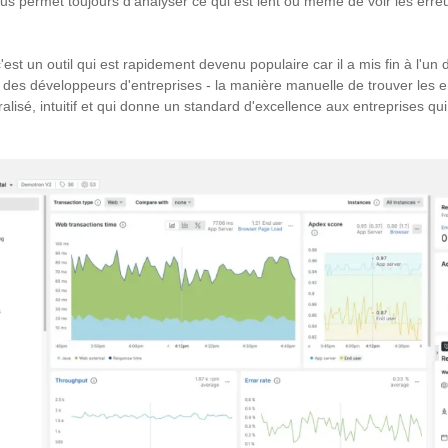
us permet toujours d'analyser ce qui est lent ou même de voir les erreu
'est un outil qui est rapidement devenu populaire car il a mis fin à l'un
es développeurs d'entreprises - la manière manuelle de trouver les er
alisé, intuitif et qui donne un standard d'excellence aux entreprises q