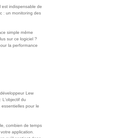
l est indispensable de
ic : un monitoring des
rface simple même
s sur ce logiciel ?
 pour la performance
e développeur Lew
 L'objectif du
 essentielles pour le
mple, combien de temps
votre application.