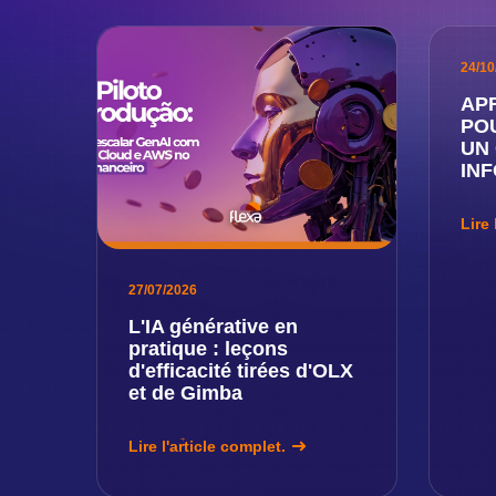
24/10
APR
PO
UN
IN
Lire 
27/07/2026
L'IA générative en
pratique : leçons
d'efficacité tirées d'OLX
et de Gimba
Lire l'article complet.