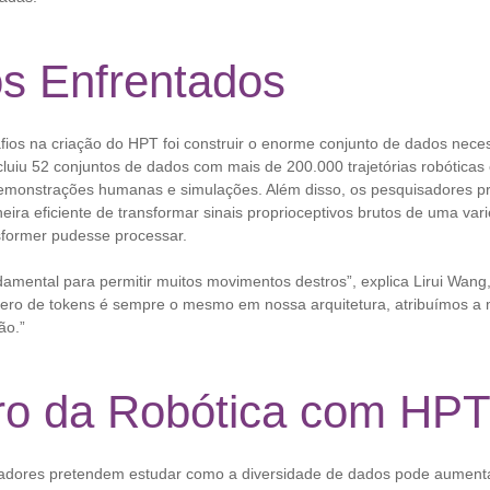
os Enfrentados
ios na criação do HPT foi construir o enorme conjunto de dados necess
ncluiu 52 conjuntos de dados com mais de 200.000 trajetórias robóticas
demonstrações humanas e simulações. Além disso, os pesquisadores p
ira eficiente de transformar sinais proprioceptivos brutos de uma va
former pudesse processar.
amental para permitir muitos movimentos destros”, explica Lirui Wang, 
ero de tokens é sempre o mesmo em nossa arquitetura, atribuímos a
ão.”
ro da Robótica com HP
sadores pretendem estudar como a diversidade de dados pode aumenta