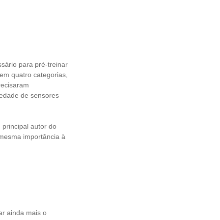
ário para pré-treinar
 em quatro categorias,
recisaram
riedade de sensores
principal autor do
 mesma importância à
T
r ainda mais o