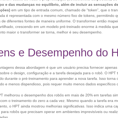
rpo e das mudanças no equilíbrio, além de incluir as sensações 
ações)
em um tipo de entrada comum, chamado de “token”, que o tra
ada é representada com o mesmo número fixo de tokens, permitindo 
 de diferentes fontes de maneira uniforme. O transformer então mapei
tilhado, crescendo em um modelo pré-treinado enorme à medida que
to maior o transformer se torna, melhor é seu desempenho.
ens e Desempenho do 
vantagens dessa abordagem é que um usuário precisa fornecer apena
sobre o design, configuração e a tarefa desejada para o robô. O HPT t
do durante o pré-treinamento para aprender a nova tarefa. Isso torna 
ido e menos dispendioso, pois requer muito menos dados específicos d
PT melhorou o desempenho dos robôs em mais de 20% em tarefas si
com o treinamento do zero a cada vez. Mesmo quando a tarefa era mu
nto, o HPT ainda mostrou melhorias significativas. Isso indica uma c
l para robôs que precisam operar em ambientes imprevisíveis ou realiz
adas.