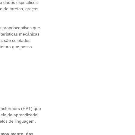
e dados específicos
e de tarefas, graças
 proprioceptivos que
terísticas mecânicas
s são coletados
tetura que possa
ansformers (HPT) que
delo de aprendizado
elos de linguagem.
o movimento, das