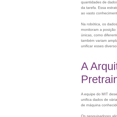
quantidades de dados
da tarefa. Essa estr
ao vasto conheciment
Na robótica, os dado
monitoram a posição 
únicas, como diferen
também variam amplam
unificar esses diver
A Arqu
Pretra
A equipe do MIT des
unifica dados de vár
de máquina conhecid
Os pesquisadores ali