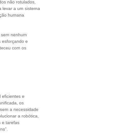
os não rotulados,
 levar a um sistema
enção humana
bô sem nenhum
s esforçando e
nteceu com os
 eficientes e
nificada, os
 sem a necessidade
ucionar a robótica,
 e tarefas
ns”.