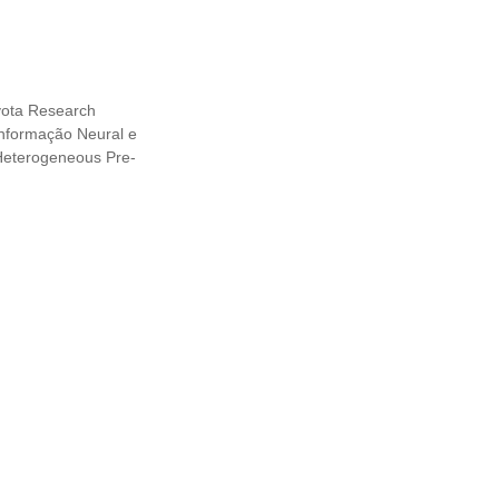
oyota Research
Informação Neural e
h Heterogeneous Pre-