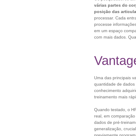
várias partes do co
posição das articul
processar. Cada entr
processe informações
em um espaço compar
com mais dados. Quan
Vantag
Uma das principais 
quantidade de dados 
conhecimento adquiri
treinamento mais ráp
Quando testado, o H
real, em comparação 
dados de pré-treiname
generalização, crucia
previamente program