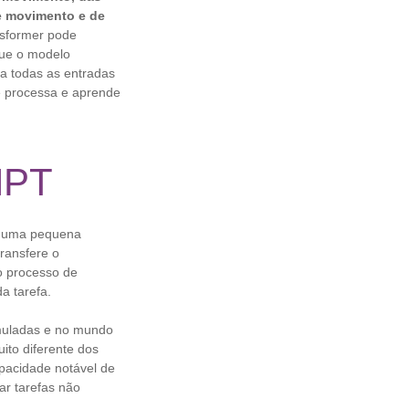
de movimento e de
nsformer pode
que o modelo
a todas as entradas
 processa e aprende
HPT
s uma pequena
ransfere o
o processo de
a tarefa.
muladas e no mundo
ito diferente dos
apacidade notável de
ar tarefas não