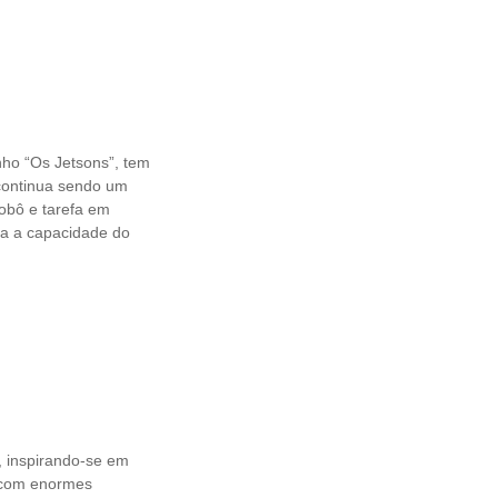
nho “Os Jetsons”, tem
 continua sendo um
robô e tarefa em
a a capacidade do
 inspirando-se em
 com enormes