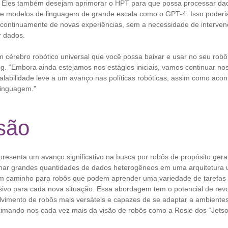
Eles também desejam aprimorar o HPT para que possa processar dad
e modelos de linguagem de grande escala como o GPT-4. Isso poderia
 continuamente de novas experiências, sem a necessidade de interv
r dados.
m cérebro robótico universal que você possa baixar e usar no seu ro
g. “Embora ainda estejamos nos estágios iniciais, vamos continuar no
labilidade leve a um avanço nas políticas robóticas, assim como aco
linguagem.”
são
resenta um avanço significativo na busca por robôs de propósito geral
nar grandes quantidades de dados heterogêneos em uma arquitetura u
am caminho para robôs que podem aprender uma variedade de tarefas
sivo para cada nova situação. Essa abordagem tem o potencial de revol
lvimento de robôs mais versáteis e capazes de se adaptar a ambientes
imando-nos cada vez mais da visão de robôs como a Rosie dos “Jetso