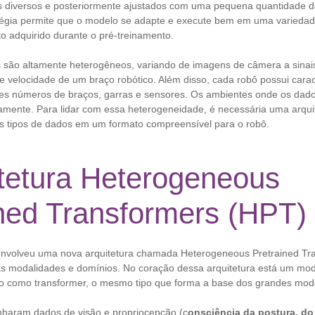
 diversos e posteriormente ajustados com uma pequena quantidade d
atégia permite que o modelo se adapte e execute bem em uma variedad
o adquirido durante o pré-treinamento.
s são altamente heterogêneos, variando de imagens de câmera a sinais
e velocidade de um braço robótico. Além disso, cada robô possui carac
tes números de braços, garras e sensores. Os ambientes onde os dado
ente. Para lidar com essa heterogeneidade, é necessária uma arqui
sos tipos de dados em um formato compreensível para o robô.
itetura Heterogeneous
ined Transformers (HPT)
envolveu uma nova arquitetura chamada Heterogeneous Pretrained Tr
ias modalidades e domínios. No coração dessa arquitetura está um mo
o como transformer, o mesmo tipo que forma a base dos grandes mod
nharam dados de visão e propriocepção (c
onsciência da postura, d