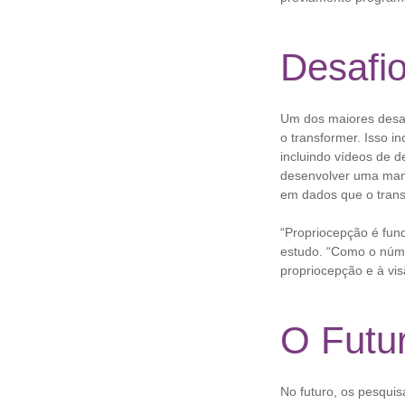
Desafi
Um dos maiores desaf
o transformer. Isso i
incluindo vídeos de 
desenvolver uma mane
em dados que o trans
“Propriocepção é fund
estudo. “Como o núm
propriocepção e à vis
O Futu
No futuro, os pesqui